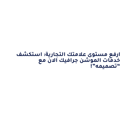
ارفع مستوى علامتك التجارية: استكشف
خدمات الموشن جرافيك الان مع
“تصميمه”!