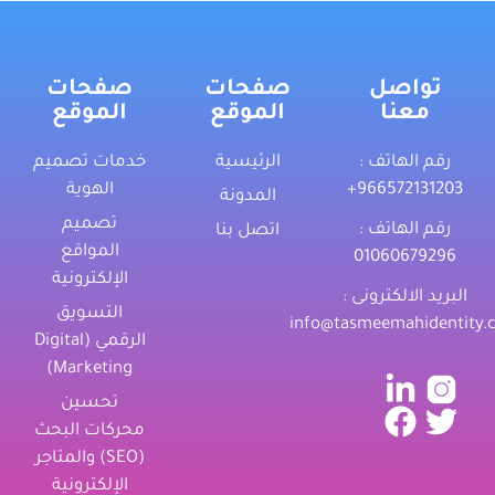
تواصل
صفحات
صفحات
معنا
الموقع
الموقع
رقم الهاتف :
الرئيسية
خدمات تصميم
‎+966572131203
الهوية
المدونة
تصميم
رقم الهاتف :
اتصل بنا
المواقع
01060679296
الإلكترونية
البريد الالكترونى :
التسويق
info@tasmeemahidentity.
الرقمي (Digital
Marketing)
تحسين
محركات البحث
(SEO) والمتاجر
الإلكترونية