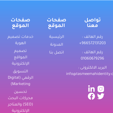
تواصل
صفحات
صفحات
معنا
الموقع
الموقع
رقم الهاتف :
الرئيسية
خدمات تصميم
‎+966572131203
الهوية
المدونة
تصميم
رقم الهاتف :
اتصل بنا
المواقع
01060679296
الإلكترونية
البريد الالكترونى :
التسويق
info@tasmeemahidentity.
الرقمي (Digital
Marketing)
تحسين
محركات البحث
(SEO) والمتاجر
الإلكترونية