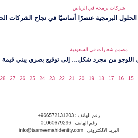
حلول البرمجية عنصرًا أساسيًا في نجاح الشركات الحد
اللوجو من مجرد شكل… إلى توقيع بصري يبني قيمة ل
28
27
26
25
24
23
22
21
20
19
18
17
16
15
رقم الهاتف : ‎+966572131203
رقم الهاتف : 01060679296
البريد الالكترونى : info@tasmeemahidentity.com