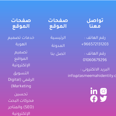
تواصل
صفحات
صفحات
معنا
الموقع
الموقع
رقم الهاتف :
الرئيسية
خدمات تصميم
‎+966572131203
الهوية
المدونة
تصميم
رقم الهاتف :
اتصل بنا
المواقع
01060679296
الإلكترونية
البريد الالكترونى :
التسويق
info@tasmeemahidentity.
الرقمي (Digital
Marketing)
تحسين
محركات البحث
(SEO) والمتاجر
الإلكترونية