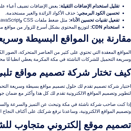
تقليل استخدام الإضافات الثقيلة:
بعض الإضافات تضيف أعباء على 
تحسين الكود البرمجي:
حذف الأكواد الزائدة والغير مستخدمة.
تفعيل تقنيات تحسين الأداء:
مثل ضغط ملفات CSS وJavaScript، ودمجها لتقليل عدد الطلبات.
استخدام CDN:
لتوزيع المحتوى بشكل أسرع للزوار من مواقع مخ
مقارنة بين المواقع البسيطة وسريع
المواقع المعقدة التي تحتوي على كثير من العناصر المتحركة، الصور الك
وسريعة التحميل للشركات الناشئة في مكة المكرمة يعطي انطباعًا محترفً
كيف تختار شركة تصميم مواقع تلب
اختيار شركة تصميم تقدم لك حلول تصميم مواقع بسيطة وسريعة التحمي
لتطوير وتصميم المواقع الالكترونية تقدم لك كل هذا وأكثر مع ضمان جود
إذا كنت صاحب شركة ناشئة في مكة وتبحث عن التميز والسرعة والسهو
وتصميم المواقع الالكترونية، وساعدنا نرفع شركتك على أكتاف النجاح ا
تصميم موقع إلكتروني متجاوب للش