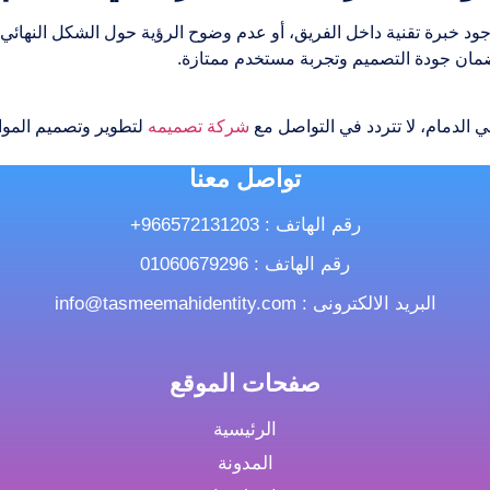
وجود خبرة تقنية داخل الفريق، أو عدم وضوح الرؤية حول الشكل النهائي
 ضمان جودة التصميم وتجربة مستخدم ممتازة.
الدمام، لا تتردد في التواصل مع
شركة تصميمه
لتطوير وتصميم الموا
تواصل معنا
رقم الهاتف : ‎+966572131203
رقم الهاتف : 01060679296
البريد الالكترونى : info@tasmeemahidentity.com
صفحات الموقع
الرئيسية
المدونة