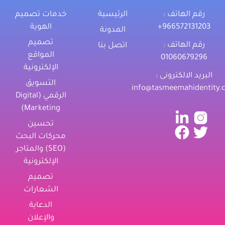
رقم الهاتف :
الرئيسية
خدمات تصميم
‎+966572131203
الهوية
المدونة
تصميم
رقم الهاتف :
اتصل بنا
المواقع
01060679296
الإلكترونية
البريد الالكترونى :
التسويق
info@tasmeemahidentity.
الرقمي (Digital
Marketing)
تحسين
محركات البحث
(SEO) والمتاجر
الإلكترونية
تصميم
الشعارات
الدعاية
والإعلان