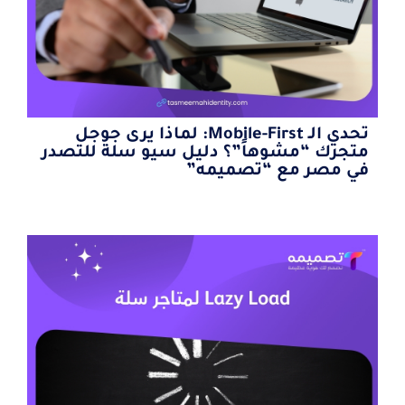
تحدي الـ Mobile-First: لماذا يرى جوجل
متجرك “مشوهاً”؟ دليل سيو سلة للتصدر
في مصر مع “تصميمه”