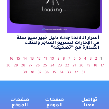
أسرار الـ Lazy Load: دليل خبير سيو سلة
في الإمارات لتسريع المتاجر واعتلاء
الصدارة مع “تصميمه”
16
15
14
13
12
11
10
9
8
7
6
5
4
3
2
1
30
29
28
27
26
25
24
23
22
21
20
19
18
17
39
38
37
36
35
34
33
32
31
تواصل
صفحات
صفحات
معنا
الموقع
الموقع