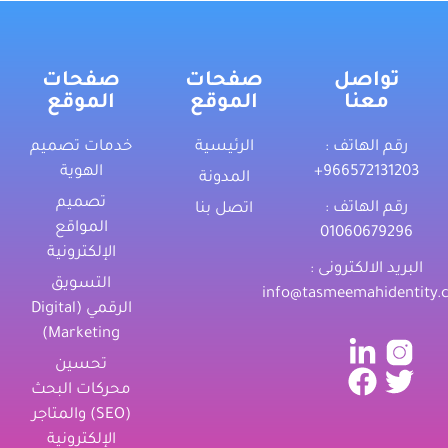
تواصل
صفحات
صفحات
معنا
الموقع
الموقع
رقم الهاتف :
الرئيسية
خدمات تصميم
‎+966572131203
الهوية
المدونة
تصميم
رقم الهاتف :
اتصل بنا
المواقع
01060679296
الإلكترونية
البريد الالكترونى :
التسويق
info@tasmeemahidentity.
الرقمي (Digital
Marketing)
تحسين
محركات البحث
(SEO) والمتاجر
الإلكترونية