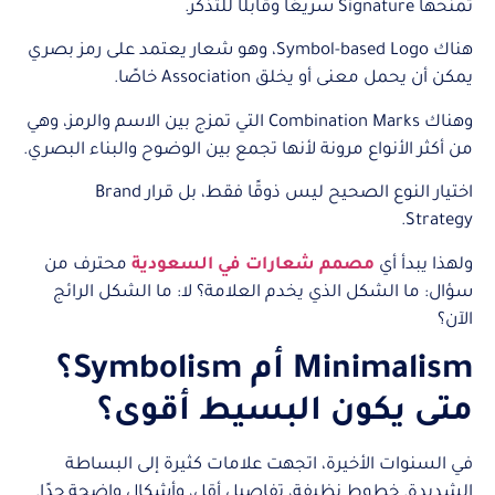
تمنحها Signature سريعًا وقابلًا للتذكر.
هناك Symbol-based Logo، وهو شعار يعتمد على رمز بصري
يمكن أن يحمل معنى أو يخلق Association خاصًا.
وهناك Combination Marks التي تمزج بين الاسم والرمز، وهي
من أكثر الأنواع مرونة لأنها تجمع بين الوضوح والبناء البصري.
اختيار النوع الصحيح ليس ذوقًا فقط، بل قرار Brand
Strategy.
ولهذا يبدأ أي
مصمم شعارات في السعودية
محترف من
سؤال: ما الشكل الذي يخدم العلامة؟ لا: ما الشكل الرائج
الآن؟
Minimalism أم Symbolism؟
متى يكون البسيط أقوى؟
في السنوات الأخيرة، اتجهت علامات كثيرة إلى البساطة
الشديدة. خطوط نظيفة، تفاصيل أقل، وأشكال واضحة جدًا.