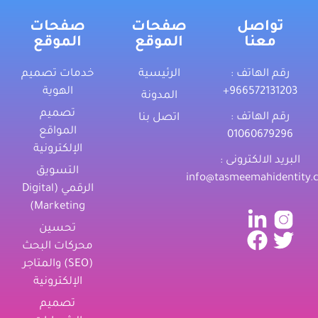
تواصل
صفحات
صفحات
معنا
الموقع
الموقع
رقم الهاتف :
الرئيسية
خدمات تصميم
‎+966572131203
الهوية
المدونة
تصميم
رقم الهاتف :
اتصل بنا
المواقع
01060679296
الإلكترونية
البريد الالكترونى :
التسويق
info@tasmeemahidentity.
الرقمي (Digital
Marketing)
تحسين
محركات البحث
(SEO) والمتاجر
الإلكترونية
تصميم