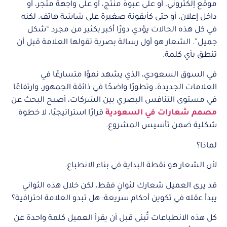
موقع إلكتروني، أو على عبوة منتج، أو على واجهة متجر، أو
داخل إعلان، أو حتى كأيقونة صغيرة على شاشة هاتف. لكنه
في كل هذه الحالات يؤدي دورًا أكبر بكثير من مجرد “شكل
جميل”. الشعار هو أول رسالة بصرية تقولها العلامة قبل أن
تنطق بأي كلمة.
في السوق السعودي، الذي يشهد نموًا متسارعًا في
العلامات الجديدة، وتطورًا واضحًا في ذائقة الجمهور، وارتفاعًا
في مستوى التنافس البصري بين الشركات، أصبح البحث عن
مصمم شعارات في السعودية
قرارًا استراتيجيًا، لا خطوة
شكلية ضمن تأسيس المشروع.
لماذا؟
لأن الشعار هو نقطة البداية في بناء الانطباع.
قد يرى العميل شعارك لثوانٍ فقط، لكن خلال هذه الثواني
يبدأ عقله في تكوين أحكام سريعة: هل تبدو العلامة احترافية؟
كل هذه الانطباعات تُبنى قبل أن يقرأ العميل كلمة واحدة عن