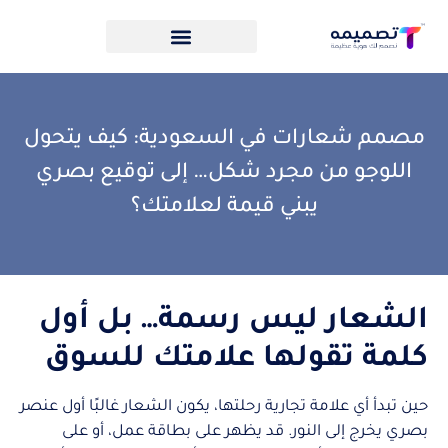
مصمم شعارات في السعودية: كيف يتحول
اللوجو من مجرد شكل… إلى توقيع بصري
يبني قيمة لعلامتك؟
الشعار ليس رسمة… بل أول
كلمة تقولها علامتك للسوق
حين تبدأ أي علامة تجارية رحلتها، يكون الشعار غالبًا أول عنصر
بصري يخرج إلى النور. قد يظهر على بطاقة عمل، أو على