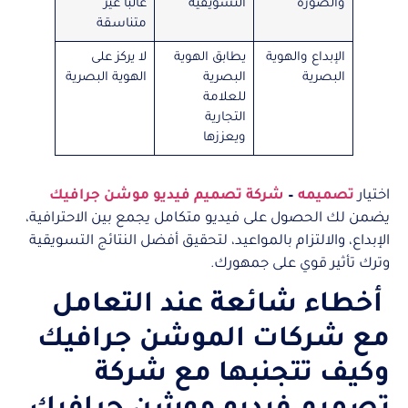
والصورة
التسويقية
غالبًا غير
متناسقة
الإبداع والهوية
يطابق الهوية
لا يركز على
البصرية
البصرية
الهوية البصرية
للعلامة
التجارية
ويعززها
اختيار
تصميمه
–
شركة تصميم فيديو موشن جرافيك
يضمن لك الحصول على فيديو متكامل يجمع بين الاحترافية،
الإبداع، والالتزام بالمواعيد، لتحقيق أفضل النتائج التسويقية
وترك تأثير قوي على جمهورك.
أخطاء شائعة عند التعامل
مع شركات الموشن جرافيك
وكيف تتجنبها مع شركة