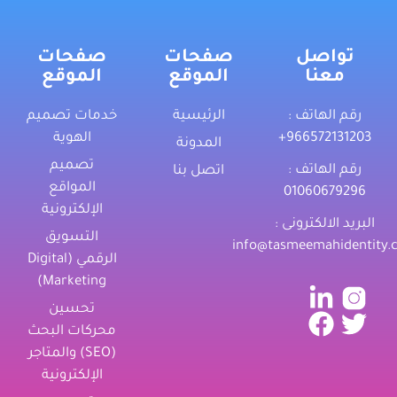
تواصل
صفحات
صفحات
معنا
الموقع
الموقع
رقم الهاتف :
الرئيسية
خدمات تصميم
‎+966572131203
الهوية
المدونة
تصميم
رقم الهاتف :
اتصل بنا
المواقع
01060679296
الإلكترونية
البريد الالكترونى :
التسويق
info@tasmeemahidentity.
الرقمي (Digital
Marketing)
تحسين
محركات البحث
(SEO) والمتاجر
الإلكترونية