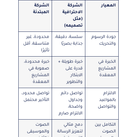
المعيار
الشركة
الشركة
الاحترافية
المبتدئة
(مثل
تصميمه)
جودة الرسوم
سلسة، دقيقة،
محدودة، غير
والتحريك
جذابة بصريًا
متناسقة، أقل
تأثيرًا
الخبرة في
خبرة طويلة +
خبرة محدودة،
المشاريع
قدرة على
صعوبة في
المعقدة
الابتكار
المشاريع
والتطوير
المعقدة
الالتزام
تواصل دائم
تواصل محدود،
بالمواعيد
وجداول
التأخير محتمل
والتواصل
واضحة،
الالتزام صارم
التكامل بين
دمج مثالي
الصوت
الصوت
لتعزيز الرسالة
والموسيقى