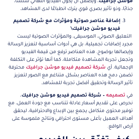
موشن جرافيك
، ويضمن أن يكون الفيديو النهائي سلسًا،
جذابًا، وذو تأثير بصري قوي يترك انطباعًا لدى المشاهد.
إضافة عناصر صوتية ومؤثرات مع شركة تصميم
فيديو موشن جرافيك\
التعليق الصوتي، الموسيقى، والمؤثرات الصوتية ليست
مجرد إضافات تجميلية، بل هي أدوات أساسية لتعزيز الرسالة
وإيصالها بوضوح. هذه العناصر ترفع من قيمة الفيديو
وتجعل تجربة المشاهدة متكاملة، كما أنها تؤثر على التكلفة
الإجمالية. أي
شركة تصميم فيديو موشن جرافيك
محترفة
تضمن دمج هذه العناصر بشكل متناغم مع الصور لتعزيز
تأثير الرسالة وتحقيق أفضل تجربة للمشاهد.
في
تصميمه
– شركة تصميم فيديو موشن جرافيك
،
نحرص على تقديم أسعار عادلة تتناسب مع جودة العمل، مع
توفير محتوى متكامل يجمع بين الإبداع والاحترافية، ليحقق
أهداف العميل بأعلى مستوى احترافي ونتائج ملموسة على
أرض الواقع.