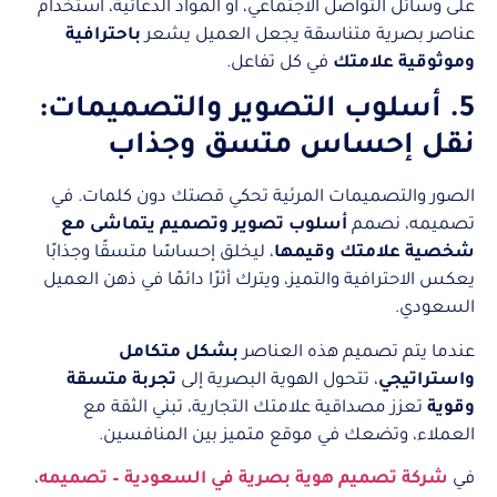
على وسائل التواصل الاجتماعي، أو المواد الدعائية، استخدام
عناصر بصرية متناسقة يجعل العميل يشعر
باحترافية
وموثوقية علامتك
في كل تفاعل.
5. أسلوب التصوير والتصميمات:
نقل إحساس متسق وجذاب
الصور والتصميمات المرئية تحكي قصتك دون كلمات. في
تصميمه، نصمم
أسلوب تصوير وتصميم يتماشى مع
شخصية علامتك وقيمها
، ليخلق إحساسًا متسقًا وجذابًا
يعكس الاحترافية والتميز، ويترك أثرًا دائمًا في ذهن العميل
السعودي.
عندما يتم تصميم هذه العناصر
بشكل متكامل
واستراتيجي
، تتحول الهوية البصرية إلى
تجربة متسقة
وقوية
تعزز مصداقية علامتك التجارية، تبني الثقة مع
العملاء، وتضعك في موقع متميز بين المنافسين.
في
شركة تصميم هوية بصرية في السعودية – تصميمه
،