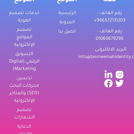
معنا
الموقع
الموقع
رقم الهاتف :
الرئيسية
خدمات تصميم
‎+966572131203
الهوية
المدونة
تصميم
رقم الهاتف :
اتصل بنا
المواقع
01060679296
الإلكترونية
البريد الالكترونى :
التسويق
info@tasmeemahidentity.
الرقمي (Digital
Marketing)
تحسين
محركات البحث
(SEO) والمتاجر
الإلكترونية
تصميم
الشعارات
الدعاية