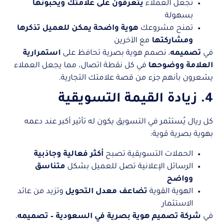
تجعل العملاء
يتعرفون على علامتك ويحبونها
بسهولة
تمنح مشروعك
هوية واضحة يمكن للعميل تذكرها
ومشاركتها
مع الآخرين
في
تصميمه
، نصمم هوية بصرية تحافظ على
استمرارية
العلامة ووضوحها
في كل نقطة اتصال، مما يجعل العملاء
يشعرون بأنهم جزء من قصة علامتك التجارية.
4. زيادة القيمة التسويقية
كل ريال يُستثمر في التسويق يكون له تأثير أكبر عند دعمه
بهوية بصرية قوية:
الحملات التسويقية تصبح
أكثر فعالية وجاذبية
الرسائل الإعلانية تصل للعميل بشكل
متناسق
وواضح
الهوية القوية
تضاعف معدل التحويل
وتزيد من عائد
الاستثمار
في
شركة تصميم هوية بصرية في السعودية – تصميمه
،