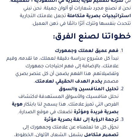
في
شركة تصميم هوية بصرية في السعودية – تصميمه
،
نحن لا نصنع مجرد شعارات أو ألوان جميلة. نحن نبني
استراتيجيات بصرية متكاملة
تجعل علامتك التجارية
تتحدث بنفسها وتترك أثرًا دائمًا في ذهن العميل.
خطواتنا لصنع الفرق:
فهم عميق لعملك وجمهورك
نبدأ كل مشروع بدراسة دقيقة لعملك، ما تقدمه، وقيم
علامتك، بالإضافة إلى فهم احتياجات جمهورك
وتفضيلاتهم. هذا الفهم يضمن أن كل عنصر بصري
مصمم
يخدم الهدف الحقيقي لعلامتك
.
تحليل المنافسين والسوق
نحلل منافسيك والأسواق المستهدفة لاكتشاف
الفرص التي تميز علامتك. هذا يسمح لنا بابتكار
هوية
بصرية فريدة ومؤثرة
تضعك في موقع الصدارة.
ترجمة الرؤية إلى لغة بصرية مؤثرة
نحوّل كل ما تعلمناه عن علامتك وجمهورك إلى
تصميم متكامل
يشمل: الشعار، الألوان، الخطوط،