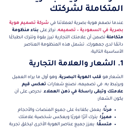
المتكاملة لشركتك
عندما نصمم هوية بصرية لعملائنا في
شركة تصميم هوية
بصرية في السعودية – تصميمه
، نركز على
بناء منظومة
متكاملة
تضمن أن علامتك التجارية تبرز بقوة وتترك انطباعًا
دائمًا لدى جمهورك. تشمل هذه المنظومة العناصر
الأساسية التالية:
1. الشعار والعلامة التجارية
الشعار هو
قلب الهوية البصرية
، وهو أول ما يراه العميل
ويرتبط به. في تصميمه، نصنع شعارات
تعكس قيم
علامتك وتبقى راسخة في ذهن العملاء
. نحرص على أن
يكون الشعار:
مرنًا
: يعمل بكفاءة على جميع المنصات والأحجام
مميزًا
: يترك أثرًا فوريًا ويعكس شخصية علامتك
متسقًا
: يعزز جميع عناصر الهوية الأخرى ليخلق تجربة