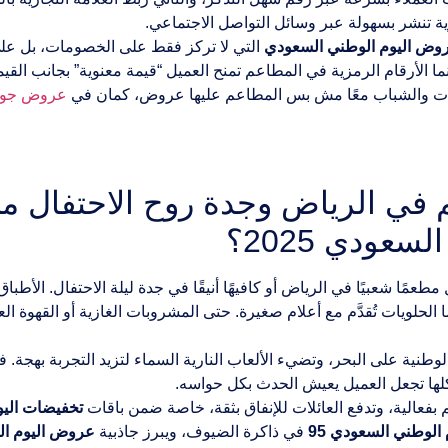
ية تنشر بسهولة عبر وسائل التواصل الاجتماعي.
وض اليوم الوطني السعودي
التي لا تركز فقط على الخصومات، بل على 
نما الأرقام الرمزية في المطاعم تمنح العميل “قيمة معنوية” بجانب القي
لات والشباب معًا مش بس المطاعم عليها عروض، كمان في
عروض جوالات
 الرياض وجدة روح الاحتفال من خ
ودي 2025؟
 مطعمًا شعبيًا في الرياض أو كافيهًا أنيقًا في جدة ليلة الاحتفال. الأ
ا الحلويات تُقدَّم مع أعلام صغيرة. حتى المشروبات الغازية أو القهوة 
الوطنية على البحر، وتضيء الألعاب النارية السماء لتزيد التجربة بهجة.
لها تجعل العميل يعيش الحدث بكل حواسه.
م بفعالية، وتدفع العائلات للإنفاق بثقة، خاصة ضمن باقات
تخفيضات اليوم
 الوطني السعودي 95
في ذاكرة الضيوف، ويبرز جاذبية
عروض اليوم ال