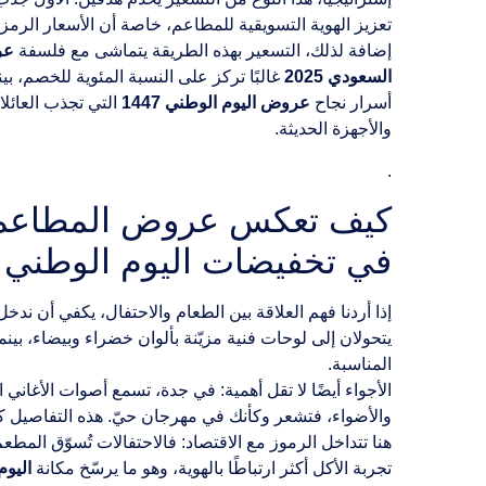
تعزيز الهوية التسويقية للمطاعم، خاصة أن الأسعار الرمز
إضافة لذلك، التسعير بهذه الطريقة يتماشى مع فلسفة
عر
السعودي 2025
غالبًا تركز على النسبة المئوية للخصم، بي
أسرار نجاح
عروض اليوم الوطني 1447
التي تجذب العائ
والأجهزة الحديثة.
.
كيف تعكس عروض المطاعم في
في تخفيضات اليوم الوطني السع
إذا أردنا فهم العلاقة بين الطعام والاحتفال، يكفي أن ندخل
يتحولان إلى لوحات فنية مزيّنة بألوان خضراء وبيضاء، بينم
المناسبة.
الأجواء أيضًا لا تقل أهمية: في جدة، تسمع أصوات الأغاني 
والأضواء، فتشعر وكأنك في مهرجان حيّ. هذه التفاصيل ك
هنا تتداخل الرموز مع الاقتصاد: فالاحتفالات تُسوّق المطع
تجربة الأكل أكثر ارتباطًا بالهوية، وهو ما يرسّخ مكانة
اليوم