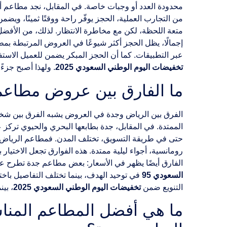
محدودة العدد أو وجبات خاصة. في المقابل، نجد مطاعم أخر
من التجارب العملية، الحجز يوفّر راحة ووقتًا ثمينًا، وي
متعة اللحظة، لكن مع مخاطرة الانتظار. لذلك، من الأفض
إجمالًا، يظل الحجز أكثر شيوعًا في العروض المرتبطة بمط
عبر التطبيقات. كما أن الحجز المبكر يضمن للعميل الاست
تخفيضات اليوم الوطني السعودي 2025
. ولهذا أصبح جزءً
ما الفارق بين عروض مطاعم
الفرق بين الرياض وجدة في العروض يشبه الفرق بين شخص
الممتدة. في المقابل، جدة بطابعها البحري والحيوي تركز عل
حتى في طريقة التسويق، تختلف المدن. فمطاعم الرياض ت
رومانسية، أجواء ليلية ممتدة. هذه الفوارق تجعل الاختيار ب
الفارق أيضًا يظهر في الأسعار: بعض مطاعم جدة تطرح عروض
السعودي 95
في توحيد الهدف، بينما تختلف التفاصيل باخ
التنويع ضمن
تخفيضات اليوم الوطني السعودي 2025
، بي