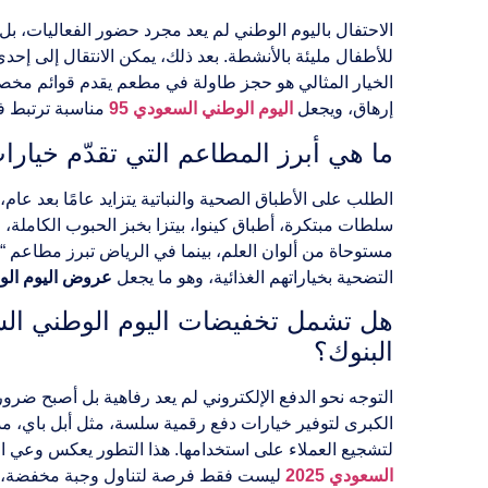
الاحتفال باليوم الوطني لم يعد مجرد حضور الفعاليات، بل 
للأطفال مليئة بالأنشطة. بعد ذلك، يمكن الانتقال إلى إحد
الخيار المثالي هو حجز طاولة في مطعم يقدم قوائم مخصصة
إرهاق، ويجعل
اليوم الوطني السعودي 95
مناسبة ترتبط في
ما هي أبرز المطاعم التي تقدّم خيا
الطلب على الأطباق الصحية والنباتية يتزايد عامًا بعد عا
سلطات مبتكرة، أطباق كينوا، بيتزا بخبز الحبوب الكاملة،
مستوحاة من ألوان العلم، بينما في الرياض تبرز مطاعم “الف
التضحية بخياراتهم الغذائية، وهو ما يجعل
عروض اليوم الو
البنوك؟
التوجه نحو الدفع الإلكتروني لم يعد رفاهية بل أصبح ضرور
الكبرى لتوفير خيارات دفع رقمية سلسة، مثل أبل باي، مد
لتشجيع العملاء على استخدامها. هذا التطور يعكس وعي ال
السعودي 2025
ليست فقط فرصة لتناول وجبة مخفضة، بل 