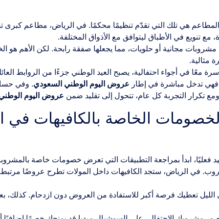
 المطاعم هي تلك التي تقدّم تنظيمًا محكمًا. في الرياض، مطاعم كبر
ع تنويع في الأطباق ليتوافق مع الأذواق المختلفة.
شروبات مجانية أو حلويات، مما يجعلها صفقة رابحة. لكن الأهم هو الخ
ة مثالية.
 معًا في أجواء احتفالية، يصبح العيد الوطني جزءًا من الروابط العائلية.
 فهي تدخل مباشرة في إطار
عروض اليوم الوطني السعودي
. وفي حساب
 ومع تكرار التجربة كل عام، تتحول إلى تقليد ضمن
عروض اليوم الوطني 447
الخصومات الخاصة بالكافيهات في 
فيد فعليًا، ابدأ بمراجعة التطبيقات التي تعرض خصومات خاصة بالمشروب
المشروب. في الرياض، ستجد الكافيهات داخل المولات تطرح عروضًا مرتبطة
 في الليل تعطيك فرصة أكبر للاستفادة من العروض دون ازدحام. كذلك، ب
صور مشروبك الاحتفالي على السوشيال ميديا قد يمنحك خصمًا إضافيًا أو