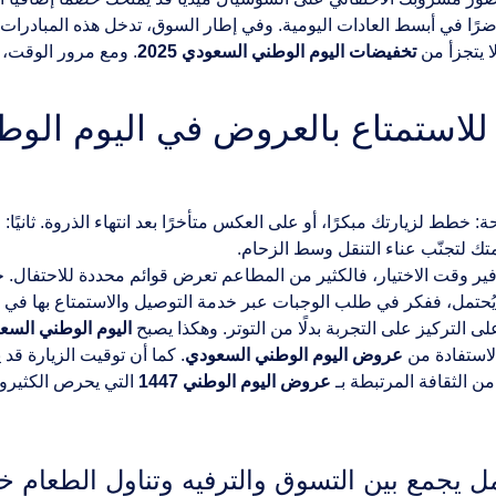
رًا في أبسط العادات اليومية. وفي إطار السوق، تدخل هذه المبادرا
ا يتجزأ من
تخفيضات اليوم الوطني السعودي 2025
. ومع مرور الوقت،
: خطط لزيارتك مبكرًا، أو على العكس متأخرًا بعد انتهاء الذروة. ثانيًا
امتك لتجنّب عناء التنقل وسط الزحام.
لتوفير وقت الاختيار، فالكثير من المطاعم تعرض قوائم محددة للاحتفال
 يُحتمل، ففكر في طلب الوجبات عبر خدمة التوصيل والاستمتاع بها في ا
ى التركيز على التجربة بدلًا من التوتر. وهكذا يصبح
اليوم الوطني السعود
لاستفادة من
عروض اليوم الوطني السعودي
. كما أن توقيت الزيارة قد 
من الثقافة المرتبطة بـ
عروض اليوم الوطني 1447
التي يحرص الكثيرون
 يجمع بين التسوق والترفيه وتناول الطعام خلا