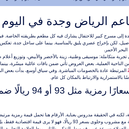
م الرياض وجدة في اليوم ال
دة إلى مسرح كبير للاحتفال يشارك فيه كل مطعم بطريقته الخاصة. في 
 الأصيل، لكن بإخراج عصري يليق بالمناسبة. بينما على ساحل جدة، تع
لبحر الأحمر.
ني تجربة متكاملة: موسيقى وطنية، زينة بالأخضر والأبيض، وتوزيع أعلام
ن الناحية العملية، بعض العروض تأتي ضمن باقات عائلية ميسّرة، بينما
المرتبطة عادة بالخصومات المباشرة. وفي سياق أوسع، بدأت بعض ال
ًا بالاستمرارية والارتباط بالمكان كل عام.
لماذا تعتمد بعض المطا
عير عند 93 أو 94 ريالًا مجرد صدفة، لكنه في الحقيقة مدروس بعناية. الأرقام هنا تحمل قيمة
دية فقط، بل يعيش لحظة “تذكير” بالاحتفالية الوطنية.
ب العملاء بسرعة عبر رقم سهل التذكر، والثاني ربط العلامة التجارية با