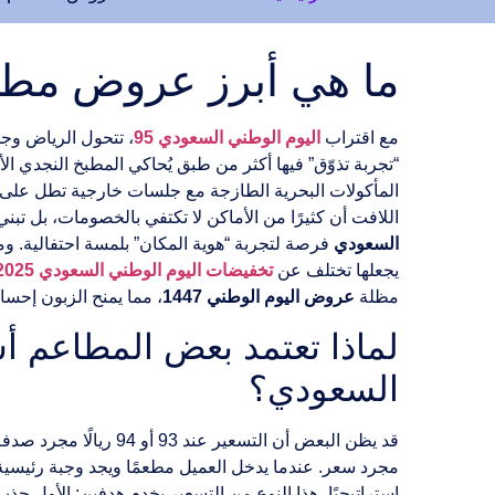
ما هي أبرز عروض مطاع
مع اقتراب
اليوم الوطني السعودي 95
، تتحول الرياض وج
“تجربة تذوّق” فيها أكثر من طبق يُحاكي المطبخ النجدي
المأكولات البحرية الطازجة مع جلسات خارجية تطل على ا
اللافت أن كثيرًا من الأماكن لا تكتفي بالخصومات، بل تب
السعودي
فرصة لتجربة “هوية المكان” بلمسة احتفالية. وم
يجعلها تختلف عن
تخفيضات اليوم الوطني السعودي 2025
مظلة
عروض اليوم الوطني 1447
، مما يمنح الزبون إحساس
السعودي؟
قد يظن البعض أن التس
مجرد سعر. عندما يدخل العميل مطعمًا ويجد وجبة رئيسية مع مشروب وحلوى بسعر 93 ريالًا، فهو لا يرى قيمة اقتصا
إستراتيجيًا، هذا النوع من التسعير يخدم هدفين: الأول جذ