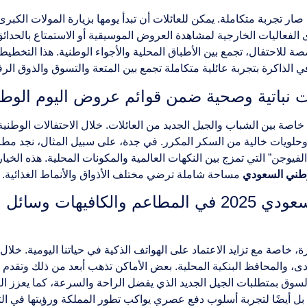
صار تجربة متكاملة. يمكن للعائلات أن تبدأ يومها بزيارة المولات الك
ى الفعاليات الخارجية لمشاهدة العروض الموسيقية أو الاستمتاع بالحدائق
 للاحتفال، تجمع بين الأطباق المحلية والأجواء الوطنية. هذا التخطي
 الذاكرة بتجربة عائلية متكاملة تجمع بين المتعة والتسوق والذوق الرف
رات نباتية وصحية ضمن قوائم عروض اليوم الو
م، خاصة بين الشباب والجيل الجديد من العائلات. خلال الاحتفالات الوط
 وحلويات خالية من السكر المكرر. في جدة، على سبيل المثال، نجد مطا
يوجن” التي تمزج بين النكهات العالمية والمكونات المحلية. هذه الخيارات
طني السعودي
مساحة شاملة ترضي مختلف الأذواق والأنماط الغذائية.
هل تشمل تخفيضات اليوم الوطني السعودي 2025 في المطا
ة، خاصة مع تزايد الاعتماد على الهواتف الذكية في حياتنا اليومية. خل
ى، والمحافظ البنكية المحلية. بعض الأماكن تذهب أبعد من ذلك وتقدم 
سوق بمتطلبات الجيل الجديد الذي يفضل الراحة والسرعة، كما يعزز ال
أيضًا لتجربة أسلوب دفع عصري يواكب تطور المملكة ورؤيتها في ال