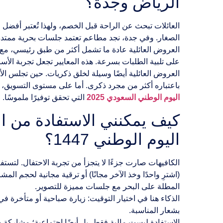
الرياض وجدة؟
العائلات تبحث عن الراحة قبل الخصم، ولهذا تُعتبر أفضل
الصغار. وفي جدة، نجد مطاعم تعتمد جلسات بحرية ممتدة، م
العروض العائلية عادة ما تشمل أكثر من طبق رئيسي، مع م
على تلبية الطلبات بسرعة. هذه المعايير تجعل تجربة الأسر
العروض العائلية أيضًا وسيلة لخلق ذكريات. حين تجلس الأسرة
باعتباره أكثر من مجرد ذكرى. أما على مستوى التسويق،
اليوم الوطني السعودي 2025
التي تحقق توفيرًا ملموسًا.
كيف يمكنني الاستفادة من 
اليوم الوطني 1447؟
الكافيهات صارت جزءًا لا يتجزأ من تجربة الاحتفال. لتست
(اشترِ واحدًا وخذ الآخر مجانًا) أو ترقية مجانية لحجم 
المطلة على البحر مع جلسات مميزة للتصوير.
الذكاء هنا في اختيار التوقيت: زيارة صباحية أو متأخرة
بشعار المناسبة.
الاستفادة ليست مالية فقط، بل أيضًا اجتماعية؛ مشاركة 