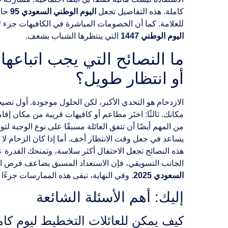
كاملة. هذه التفاصيل تجعل
اليوم الوطني السعودي 95
حاض
للعلامة. كما أن الخصومات المباشرة في الكافيهات جزء ل
اليوم الوطني 1447
التي ينتظرها الشباب بشغف.
أو انتظار طويل؟
الازدحام هو التحدي الأكبر، لكن الحلول موجودة. أول نصيحة
مكانك. ثالثًا: اختَر مطاعم أو كافيهات قريبة من مكان إق
من المهم أيضًا أن تتفق العائلة مسبقًا على نوع الوجبة 
يساعد في جعل وقت الانتظار أخف. أما إذا كان الزحام لا
هذه النصائح تجعل الاحتفال أكثر سلاسة، وتمنحك القدرة عل
الجانب التسويقي، فإن الاستعداد المسبق يضاعف فرص ا
السعودي 2025
. وفي النهاية، تبقى هذه الممارسات جزءًا 
إليك: أهم الأسئلة الشائعة
كيف يمكن للعائلات التخطيط ليوم كامل