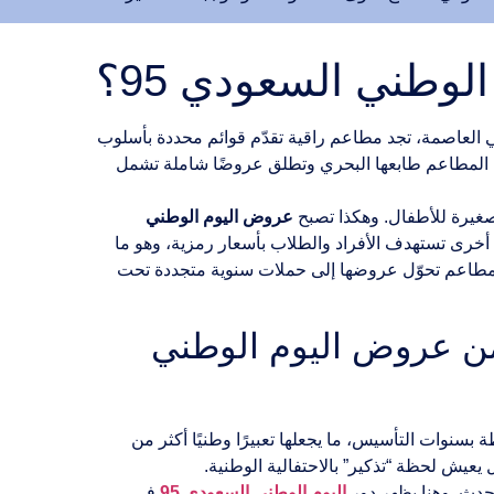
وطني السعودي 95؟
العاصمة، تجد مطاعم راقية تقدّم قوائم محددة بأسلوب
كس المطاعم طابعها البحري وتطلق عروضًا شاملة تشمل
 صغيرة للأطفال. وهكذا تصبح
عروض اليوم الوطني
 أخرى تستهدف الأفراد والطلاب بأسعار رمزية، وهو ما
مطاعم تحوّل عروضها إلى حملات سنوية متجددة تحت
عم أسعارًا رمزية مثل 93 أو 94 ريالًا ضمن عروض اليوم الوطني
 رمزية مرتبطة بسنوات التأسيس، ما يجعلها تعبيرًا وطنيًا أكثر من
لحدث. وهنا يظهر دور
اليوم الوطني السعودي 95
في