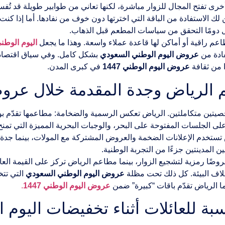
ى تفتح المجال للزوار مباشرة، لكنها تعاني من طوابير طويلة قد تُفسد
ضمن لك الاستفادة من الباقة التي اخترتها دون خوف من نفادها. أما إذا 
ل دومًا التحقق من سياسات المطعم قبل الذهاب.
اعم راقية أو أماكن لها قاعدة عملاء واسعة. وهذا ما يجعل
اليوم الوطني
فادة من
عروض اليوم الوطني السعودي
بشكل كامل. وفي سياق اقتصادي
ا من ثقافة
عروض اليوم الوطني 1447
في كبرى المدن.
 الرياض وجدة المقدمة خلال عرو
يتين متكاملتين. الرياض تعكس الرسمية والضخامة: مطاعمها تقدّم ب
ى الجلسات المفتوحة على البحر، والوجبات البحرية المميزة التي تمنح ال
ستخدم الإعلانات الضخمة والعروض المشتركة مع المولات، بينما جدة 
ين المدينتين جزءًا من التجربة الوطنية.
ًا رمزية لتشجيع الزوار، بينما مطاعم الرياض تركز على القيمة العالي
تلاف البيئة. كل ذلك تحت مظلة
عروض اليوم الوطني السعودي
التي تتخ
نما الرياض تقدّم باقات “كبيرة” ضمن
عروض اليوم الوطني 1447
.