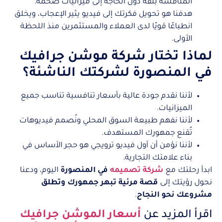
المنافسة بثقة دون الحاجة إلى ميزانيات ضخمة.
هدفنا هو تحويل فكرتك إلى فيديو يثير الإعجاب، ويخلق
انطباعًا قويًا لدى العملاء والمستثمرين منذ اللحظة
الأولى.
لماذا تختار شركة موشن جرافيك
في المنصورة لشركتك الناشئة؟
لأننا نقدم جودة عالية بأسعار تنافسية تناسب جميع
الميزانيات.
لأننا نفهم طبيعة السوق المحلي ونُصمم فيديوهات
تُقنع جمهورك المستهدف.
لأننا نؤمن أن أول فيديو ترويجي هو حجر الأساس في
بناء علامتك التجارية.
ابدأ رحلتك مع
شركة تصميمه
في المنصورة
اليوم، ودعنا
نحول رؤيتك إلى
قصة مرئية تبهر جمهورك وتطلق
مشروعك نحو النجاح
.
اقرأ المزيد عن
أسعار الموشن جرافيك