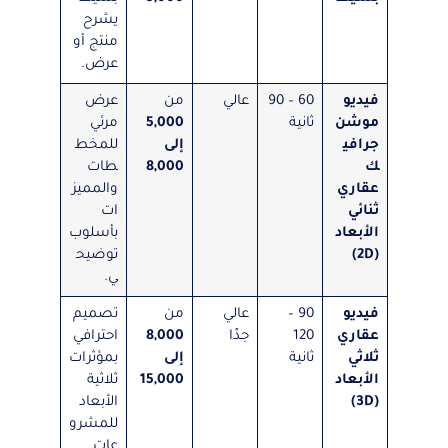
يشرح
منتج أو
عرض.
فيديو
60 – 90
عالي
من
عرض
موشن
ثانية
5,000
مرئي
جرافي
إلى
للمخط
ك
8,000
طات
عقاري
والمميز
ثنائي
ات
الأبعاد
بأسلوب
(2D)
توضيح
ي.
فيديو
90 –
عالي
من
تصميم
عقاري
120
جدًا
8,000
احترافي
ثلاثي
ثانية
إلى
بمؤثرات
الأبعاد
15,000
ثلاثية
(3D)
الأبعاد
للمشرو
عات