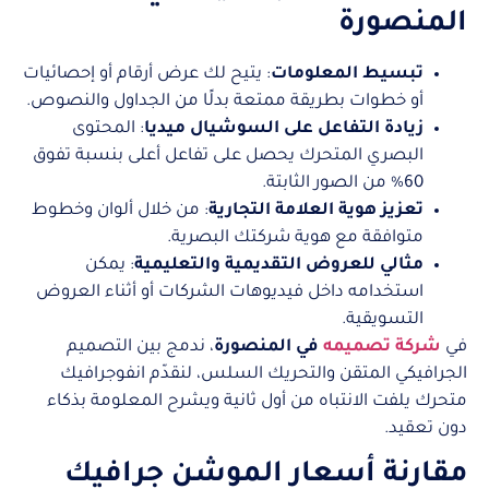
المنصورة
تبسيط المعلومات
: يتيح لك عرض أرقام أو إحصائيات
أو خطوات بطريقة ممتعة بدلًا من الجداول والنصوص.
زيادة التفاعل على السوشيال ميديا
: المحتوى
البصري المتحرك يحصل على تفاعل أعلى بنسبة تفوق
60% من الصور الثابتة.
تعزيز هوية العلامة التجارية
: من خلال ألوان وخطوط
متوافقة مع هوية شركتك البصرية.
مثالي للعروض التقديمية والتعليمية
: يمكن
استخدامه داخل فيديوهات الشركات أو أثناء العروض
التسويقية.
في
شركة تصميمه
في المنصورة
، ندمج بين التصميم
الجرافيكي المتقن والتحريك السلس، لنقدّم انفوجرافيك
متحرك يلفت الانتباه من أول ثانية ويشرح المعلومة بذكاء
دون تعقيد.
مقارنة أسعار الموشن جرافيك