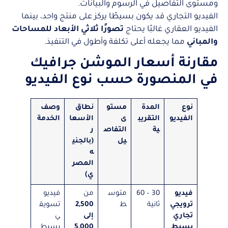
ومستوى التفاصيل في الرسوم والبيانات.
الفيديو التجاري قد يكون بسيطًا يركز على منتج واحد، بينما
الفيديو العقاري غالبًا يحتاج
تصورًا ثلاثي الأبعاد للمساحات
والمباني
مما يجعله أعلى تكلفة وأطول في التنفيذ.
مقارنة أسعار الموشن جرافيك
في المنصورة حسب نوع الفيديو
نوع
المدة
مستو
نطاق
وصف
الفيديو
التقريب
ى
الأسعا
الخدمة
ية
التفاص
ر
يل
(بالجني
ه
المصر
ي)
فيديو
30 – 60
متوس
من
فيديو
ترويجي
ثانية
ط
2,500
تسويق
تجاري
إلى
ي
بسيط
5,000
بسيط