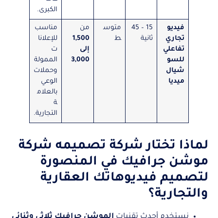
الكبرى.
فيديو
15 – 45
متوس
من
مناسب
تجاري
ثانية
ط
1,500
للإعلانا
تفاعلي
إلى
ت
للسو
3,000
الممولة
شيال
وحملات
ميديا
الوعي
بالعلام
ة
التجارية.
لماذا تختار شركة تصميمه شركة
موشن جرافيك في المنصورة
لتصميم فيديوهاتك العقارية
والتجارية؟
نستخدم أحدث تقنيات
الموشن جرافيك ثلاثي وثنائي