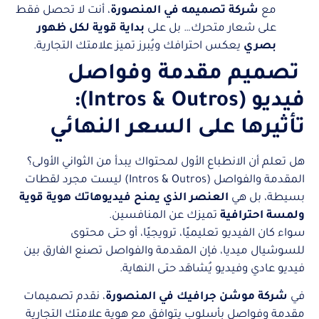
مع
شركة تصميمه في المنصورة
، أنت لا تحصل فقط
على شعار متحرك… بل على
بداية قوية لكل ظهور
بصري
يعكس احترافك ويُبرز تميز علامتك التجارية.
تصميم مقدمة وفواصل
فيديو (Intros & Outros):
تأثيرها على السعر النهائي
هل تعلم أن الانطباع الأول لمحتواك يبدأ من الثواني الأولى؟
المقدمة والفواصل (Intros & Outros) ليست مجرد لقطات
بسيطة، بل هي
العنصر الذي يمنح فيديوهاتك هوية قوية
ولمسة احترافية
تميزك عن المنافسين.
سواء كان الفيديو تعليميًا، ترويجيًا، أو حتى محتوى
للسوشيال ميديا، فإن المقدمة والفواصل تصنع الفارق بين
فيديو عادي وفيديو يُشاهَد حتى النهاية.
في
شركة موشن جرافيك في المنصورة
، نقدم تصميمات
مقدمة وفواصل بأسلوب يتوافق مع هوية علامتك التجارية