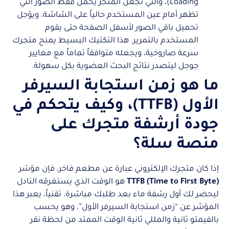
Loading)، والتي تجعل المتجر يحمل فقط الصور التي
تظهر أمام عين المستخدم حالياً على الشاشة، ويؤجل
تحميل باقي الصور لأسفل الصفحة حتى يقوم
المستخدم بالتمرير. هذا التكتيك البسيط يمنح متجرك
سرعة صاروخية، ويجعله متوافقاً تماماً مع معايير
جوجل ليتصدر نتائج البحث العضوية بكل سهولة.
ما هو زمن استجابة السيرفر
الأول (TTFB)، وكيف يتحكم في
جودة أرشفة متجرك على
منصة سلة؟
إذا كان متجرك الإلكتروني عبارة عن مطعم فاخر، فإن مؤشر
TTFB (Time to First Byte)
هو الوقت الذي يستغرقه النادل
ليحضر لك أول رشفة ماء بعد طلبك مباشرة. تقنياً، يعبر هذا
المؤشر عن “زمن استجابة السيرفر الأول”، وهو يحسب
بالفيمتو ثانية والمللي ثانية الوقت الممتد من لحظة نقر