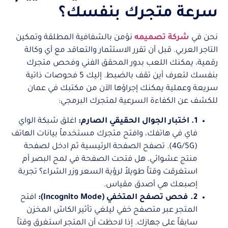
سرعة متجرك بنفسك؟
نحن في
شركة تصميمه
نؤمن بالشفافية المطلقة وتمكين
التاجر العربي. قبل أن تقرر الاستثمار والتعاقد مع أي وكالة
رقمية، يمكنك اللعب بدور المحقق الفني وفحص متجرك
بنفسك لتعرف أين تقف بالضبط. إليك 5 فحوصات ذاتية
سريعة وعملية يمكنك إجراؤها الآن من مكتبك في عمان
للكشف عن الكفاءة السرعية لمتجرك البرمجي:
1. اختبار الجوال الحقيقي الصارم:
اغلق شبكة الواي
فاي في هاتفك، وافتح متجرك مستخدماً بيانات الهاتف
(4G/5G). تصفح الصفحة الرئيسية ثم ادخل لصفحة
منتج عشوائي. هل فتحت الصفحة في لمح البصر أم
استغرقت وقتاً طويلاً لرؤية السعر وزر الشراء؟ تجربة
إصبعك هي أصدق مقياس.
2. فحص تصفح المتخفي (Incognito Mode):
افتح
المتجر عبر متصفح خفي ليلغي تأثير الكاش المخزن
سابقاً على جهازك. إذا لاحظت أن المتجر استغرق وقتاً