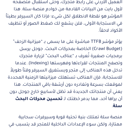
العميل الأردني على رابط متجرك، وحتى استقبال متصفحه
لأول بايت من البيانات القادمة من خوادم منصة سلة. هذا
المؤشر هو نقطة الانطلاق لكل شيء؛ فإذا كان السيرفر بطيئاً
في الاستجابة الأولى، فلن يشفع لك ضغط الصور أو تنظيف
الأكواد لاحقاً.
يؤثر مؤشر TTFB مباشرة على ما يسمى بـ “ميزانية الزحف”
(Crawl Budget) الخاصة بمحركات البحث. جوجل يرسل
برمجيات صغيرة تُعرف بـ “عناكب البحث” لزيارة متجرك
وتصفح المنتجات لقراءتها وفهرستها (Indexing). عندما
تدخل هذه العناكب إلى متجر ويستغرق السيرفر وقتاً طويلاً
للاستجابة، فإن العناكب تستهلك ميزانيتها الزمنية المحددة
لموقعك بسرعة وتغادره دون أرشفة باقي المنتجات. هذا
يعني أن منتجاتك الجديدة قد تظل لأسابيع خارج جوجل دون
أن يراها أحد، مما يدمر خطتك لـ
تحسين محركات البحث
سلة
.
منصة سلة تمتلك بنية تحتية قوية وسيرفرات سحابية
ممتازة، ولكن سوء الإعدادات الداخلية للمتجر قد يتسبب في