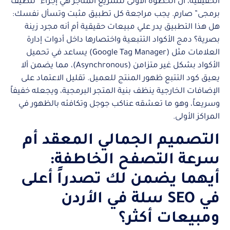
الحقيقية، أن الخطوة الأولى لتسريع المتاجر هي إجراء “تنظيف
برمجى” صارم. يجب مراجعة كل تطبيق مثبت وتسأل نفسك:
هل هذا التطبيق يدر علي مبيعات حقيقية أم أنه مجرد زينة
بصرية؟ دمج الأكواد التتبعية واختصارها داخل أدوات إدارة
العلامات مثل (Google Tag Manager) يساعد في تحميل
الأكواد بشكل غير متزامن (Asynchronous)، مما يضمن ألا
يعيق كود التتبع ظهور المنتج للعميل. تقليل الاعتماد على
الإضافات الخارجية ينظف بنية المتجر البرمجية، ويجعله خفيفاً
وسريعاً، وهو ما تعشقه عناكب جوجل وتكافئه بالظهور في
المراكز الأولى.
التصميم الجمالي المعقد أم
سرعة التصفح الخاطفة:
أيهما يضمن لك تصدراً أعلى
في SEO سلة في الأردن
ومبيعات أكثر؟