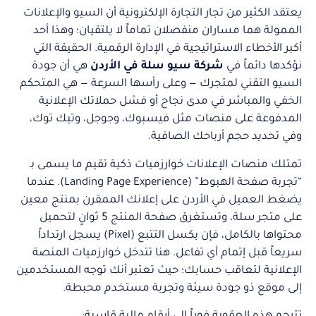
يعتقد الكثير من تجار التجارة الإلكترونية أن السيو والإعلانات
الممولة هما مساران منفصلان تماماً لا يلتقيان؛ وهذا أحد
أكبر الأخطاء الاستراتيجية في الإدارة الرقمية. الحقيقة التي
نؤكدها دائماً في
شركة سيو سلة في الأردن
هي أن جودة
السيو التقني لمتجرك — وعلى رأسها السرعة — هي المتحكم
الخفي والمباشر في مدى نجاح أو فشل حملاتك الإعلانية
المدفوعة على منصات مثل فيسبوك، وجوجل، وتيك توك،
وفي تحديد حجم أرباحك الصافية.
تمتلك منصات الإعلانات خوارزميات ذكية تقيم ما يسمى بـ
“تجربة صفحة الهبوط” (Landing Page Experience). عندما
يضغط العميل في الأردن على إعلانك الممقرن بمنتج معين
على متجر سلة، وتستغرق صفحة المنتج 5 ثوانٍ لتحميل
محتواها بالكامل، فإن بكسل التتبع (Pixel) يسجل ارتداداً
سريعاً قبل إتمام أي تفاعل. هنا تتدخل خوارزميات المنصة
الإعلانية لتعاقب حسابك؛ حيث تعتبر أنك توجه المستخدمين
إلى موقع ذو جودة سيئة وتجربة مستخدم محبطة.