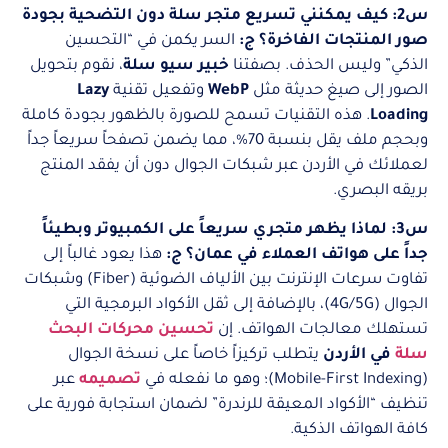
س2: كيف يمكنني تسريع متجر سلة دون التضحية بجودة
صور المنتجات الفاخرة؟
ج:
السر يكمن في “التحسين
الذكي” وليس الحذف. بصفتنا
خبير سيو سلة
، نقوم بتحويل
الصور إلى صيغ حديثة مثل
WebP
وتفعيل تقنية
Lazy
Loading
. هذه التقنيات تسمح للصورة بالظهور بجودة كاملة
وبحجم ملف يقل بنسبة 70%، مما يضمن تصفحاً سريعاً جداً
لعملائك في الأردن عبر شبكات الجوال دون أن يفقد المنتج
بريقه البصري.
س3: لماذا يظهر متجري سريعاً على الكمبيوتر وبطيئاً
جداً على هواتف العملاء في عمان؟
ج:
هذا يعود غالباً إلى
تفاوت سرعات الإنترنت بين الألياف الضوئية (Fiber) وشبكات
الجوال (4G/5G)، بالإضافة إلى ثقل الأكواد البرمجية التي
تستهلك معالجات الهواتف. إن
تحسين محركات البحث
سلة
في الأردن
يتطلب تركيزاً خاصاً على نسخة الجوال
(Mobile-First Indexing)؛ وهو ما نفعله في
تصميمه
عبر
تنظيف “الأكواد المعيقة للرندرة” لضمان استجابة فورية على
كافة الهواتف الذكية.