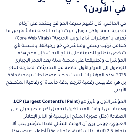
في الأردن؟
في الماضي، كان تقييم سرعة المواقع يعتمد على أرقام
تقديرية عامة، ولكن جوجل غيرت قواعد اللعبة تماماً بفرض ما
يُعرف بـ “مؤشرات أداء الويب الحيوية” (Core Web Vitals)
كعامل ترتيب رسمي ومباشر في خوارزمياتها. بالنسبة لأي
شخص يتطلع للهيمنة على نتائج البحث، فإن فهم هذه
المؤشرات وتطبيقها على منصة سلة يعد الممر الإجباري
للوصول إلى المركز الأول، خاصة مع التحديثات الصارمة لعام
2026. هذه المؤشرات ليست مجرد مصطلحات برمجية جافة،
بل هي مقاييس رقمية تترجم بدقة مأساة أو رفاهية المتصفح
الأردني.
المؤشر الأول والأبرز هو
LCP (Largest Contentful Paint)
،
وهو يقيس الوقت المستغرق لتحميل أكبر عنصر مرئي على
الصفحة (مثل صورة المنتج الرئيسية أو البانر الإعلاني
العلوي). جوجل يرى أن الوقت المثالي لهذا المؤشر يجب ألا
يتجاوز 2.5 ثانية. إذا استغرق متجرك وقتاً أطول لعرض هذا