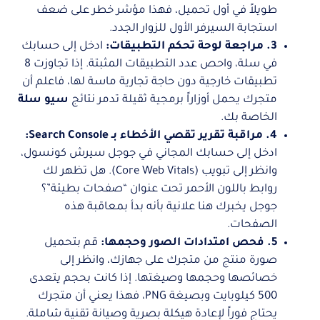
طويلاً في أول تحميل، فهذا مؤشر خطر على ضعف
استجابة السيرفر الأول للزوار الجدد.
3. مراجعة لوحة تحكم التطبيقات:
ادخل إلى حسابك
في سلة، واحص عدد التطبيقات المثبتة. إذا تجاوزت 8
تطبيقات خارجية دون حاجة تجارية ماسة لها، فاعلم أن
متجرك يحمل أوزاراً برمجية ثقيلة تدمر نتائج
سيو سلة
الخاصة بك.
4. مراقبة تقرير تقصي الأخطاء بـ Search Console:
ادخل إلى حسابك المجاني في جوجل سيرش كونسول،
وانظر إلى تبويب (Core Web Vitals). هل تظهر لك
روابط باللون الأحمر تحت عنوان “صفحات بطيئة”؟
جوجل يخبرك هنا علانية بأنه بدأ بمعاقبة هذه
الصفحات.
5. فحص امتدادات الصور وحجمها:
قم بتحميل
صورة منتج من متجرك على جهازك، وانظر إلى
خصائصها وحجمها وصيغتها. إذا كانت بحجم يتعدى
500 كيلوبايت وبصيغة PNG، فهذا يعني أن متجرك
يحتاج فوراً لإعادة هيكلة بصرية وصيانة تقنية شاملة.