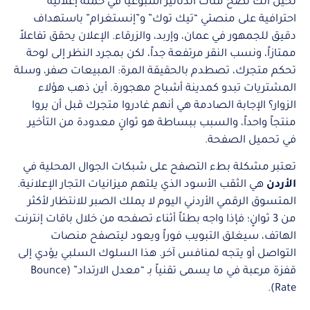
تخيل أنك تضخ مئات الدنانير أسبوعياً في حملة إعلانية
احترافية على منصتي “تيك توك” و”إنستغرام” باستهداف
دقيق للجمهور في عمان، وإربد، والزرقاء. الإعلان يحقق تفاعلاً
ممتازاً، ونسب النقر مرتفعة جداً، لكن بمجرد النظر إلى لوحة
تحكم متجرك، تصطدم بالحقيقة المرة: المبيعات صفر، وسلة
المشتريات تبدو كمدينة أشباح مهجورة. أين ذهب هؤلاء
الزوار؟ الإجابة الصادمة هي أنهم غادروا متجرك قبل أن يروا
منتجاً واحداً، والسبب ببساطة هو ثوانٍ معدودة من التأخير
في تحميل الصفحة.
تعتبر مشكلة بطء التصفح على شبكات الجوال المحلية في
الأردن
هي الثقب الأسود الذي يلتهم ميزانيات التجار الإعلانية.
المتسوق الرقمي الأردني اليوم لا يملك الصبر للانتظار لأكثر
من 3 ثوانٍ؛ فإذا واجه بطئاً أثناء تصفحه من خلال باقات إنترنت
الهاتف، سيغلق التبويب فوراً ويعود ليتصفح منصات
التواصل أو يتجه لمنافس آخر. هذا السلوك السلبي يؤدي إلى
قفزة مرعبة في ما يسمى تقنياً بـ “معدل الارتداد” (Bounce
Rate).