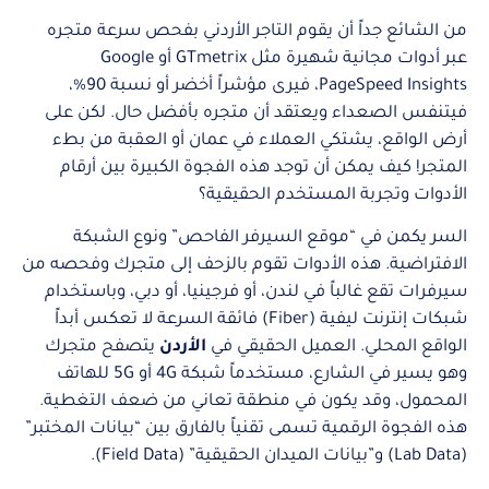
من الشائع جداً أن يقوم التاجر الأردني بفحص سرعة متجره
عبر أدوات مجانية شهيرة مثل GTmetrix أو Google
PageSpeed Insights، فيرى مؤشراً أخضر أو نسبة 90%،
فيتنفس الصعداء ويعتقد أن متجره بأفضل حال. لكن على
أرض الواقع، يشتكي العملاء في عمان أو العقبة من بطء
المتجر! كيف يمكن أن توجد هذه الفجوة الكبيرة بين أرقام
الأدوات وتجربة المستخدم الحقيقية؟
السر يكمن في “موقع السيرفر الفاحص” ونوع الشبكة
الافتراضية. هذه الأدوات تقوم بالزحف إلى متجرك وفحصه من
سيرفرات تقع غالباً في لندن، أو فرجينيا، أو دبي، وباستخدام
شبكات إنترنت ليفية (Fiber) فائقة السرعة لا تعكس أبداً
الواقع المحلي. العميل الحقيقي في
الأردن
يتصفح متجرك
وهو يسير في الشارع، مستخدماً شبكة 4G أو 5G للهاتف
المحمول، وقد يكون في منطقة تعاني من ضعف التغطية.
هذه الفجوة الرقمية تسمى تقنياً بالفارق بين “بيانات المختبر”
(Lab Data) و”بيانات الميدان الحقيقية” (Field Data).