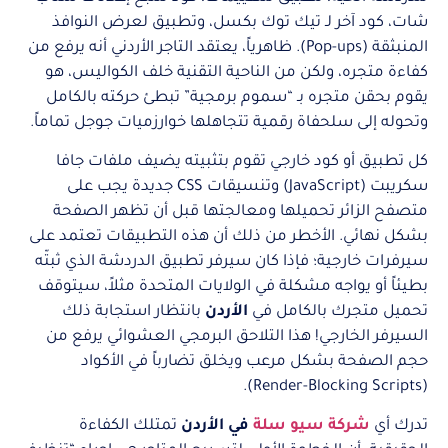
شات، كود آخر لـ تيك توك بكسل، وتطبيق لعرض النوافذ
المنبثقة (Pop-ups). ظاهرياً، يعتقد التاجر الأردني أنه يرفع من
كفاءة متجره، ولكن من الناحية التقنية خلف الكواليس، هو
يقوم بحقن متجره بـ “سموم برمجية” تبطئ حركته بالكامل
وتحوله إلى سلحفاة رقمية تتجاهلها خوارزميات جوجل تماماً.
كل تطبيق أو كود خارجي تقوم بتثبيته يضيف ملفات جافا
سكريبت (JavaScript) وتنسيقات CSS جديدة يجب على
متصفح الزائر تحميلها ومعالجتها قبل أن تظهر الصفحة
بشكل نهائي. الأخطر من ذلك أن هذه التطبيقات تعتمد على
سيرفرات خارجية؛ فإذا كان سيرفر تطبيق الدردشة الذي ثبتّه
بطيئاً أو يواجه مشكلة في الولايات المتحدة مثلاً، سيتوقف
تحميل متجرك بالكامل في
الأردن
بانتظار استجابة ذلك
السيرفر الخارجي! هذا التلاحق البرمجي العشوائي يرفع من
حجم الصفحة بشكل مرعب ويخلق تضارباً في الأكواد
(Render-Blocking Scripts).
تدرك أي
شركة سيو سلة
في الأردن
تمتلك الكفاءة