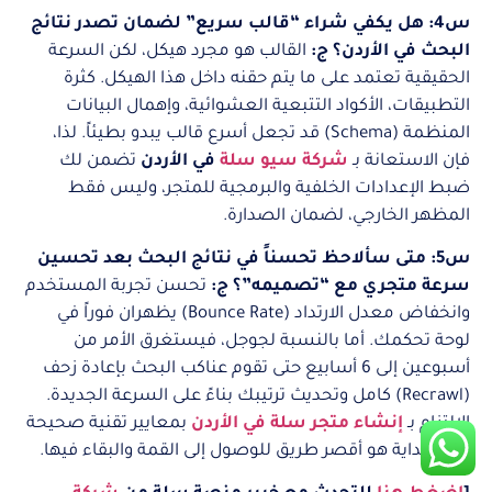
س4: هل يكفي شراء “قالب سريع” لضمان تصدر نتائج
البحث في الأردن؟
ج:
القالب هو مجرد هيكل، لكن السرعة
الحقيقية تعتمد على ما يتم حقنه داخل هذا الهيكل. كثرة
التطبيقات، الأكواد التتبعية العشوائية، وإهمال البيانات
المنظمة (Schema) قد تجعل أسرع قالب يبدو بطيئاً. لذا،
فإن الاستعانة بـ
شركة سيو سلة
في الأردن
تضمن لك
ضبط الإعدادات الخلفية والبرمجية للمتجر، وليس فقط
المظهر الخارجي، لضمان الصدارة.
س5: متى سألاحظ تحسناً في نتائج البحث بعد تحسين
سرعة متجري مع “تصميمه”؟
ج:
تحسن تجربة المستخدم
وانخفاض معدل الارتداد (Bounce Rate) يظهران فوراً في
لوحة تحكمك. أما بالنسبة لجوجل، فيستغرق الأمر من
أسبوعين إلى 6 أسابيع حتى تقوم عناكب البحث بإعادة زحف
(Recrawl) كامل وتحديث ترتيبك بناءً على السرعة الجديدة.
الالتزام بـ
إنشاء متجر سلة في الأردن
بمعايير تقنية صحيحة
منذ البداية هو أقصر طريق للوصول إلى القمة والبقاء فيها.