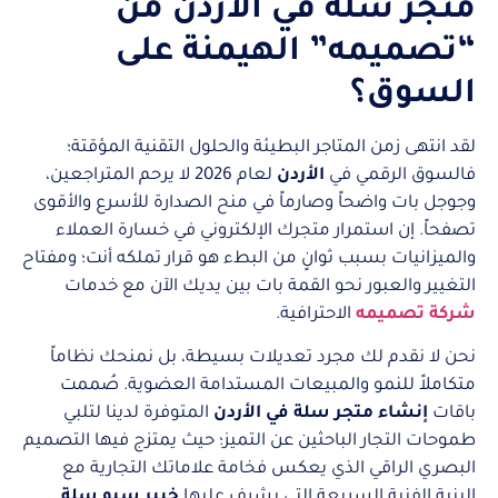
متجر سلة في الأردن من
“تصميمه” الهيمنة على
السوق؟
لقد انتهى زمن المتاجر البطيئة والحلول التقنية المؤقتة؛
فالسوق الرقمي في
الأردن
لعام 2026 لا يرحم المتراجعين،
وجوجل بات واضحاً وصارماً في منح الصدارة للأسرع والأقوى
تصفحاً. إن استمرار متجرك الإلكتروني في خسارة العملاء
والميزانيات بسبب ثوانٍ من البطء هو قرار تملكه أنت؛ ومفتاح
التغيير والعبور نحو القمة بات بين يديك الآن مع خدمات
شركة تصميمه
الاحترافية.
نحن لا نقدم لك مجرد تعديلات بسيطة، بل نمنحك نظاماً
متكاملاً للنمو والمبيعات المستدامة العضوية. صُممت
باقات
إنشاء متجر سلة في الأردن
المتوفرة لدينا لتلبي
طموحات التجار الباحثين عن التميز؛ حيث يمتزج فيها التصميم
البصري الراقي الذي يعكس فخامة علاماتك التجارية مع
البنية الفنية السريعة التي يشرف عليها
خبير سيو سلة