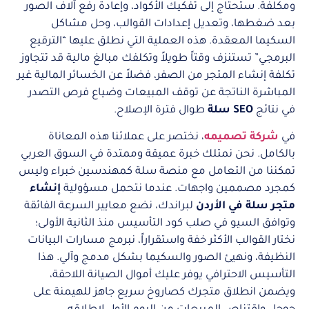
ومكلفة. ستحتاج إلى تفكيك الأكواد، وإعادة رفع آلاف الصور
بعد ضغطها، وتعديل إعدادات القوالب، وحل مشاكل
السكيما المعقدة. هذه العملية التي نطلق عليها “الترقيع
البرمجي” تستنزف وقتاً طويلاً وتكلفك مبالغ مالية قد تتجاوز
تكلفة إنشاء المتجر من الصفر، فضلاً عن الخسائر المالية غير
المباشرة الناتجة عن توقف المبيعات وضياع فرص التصدر
في نتائج
SEO سلة
طوال فترة الإصلاح.
في
شركة تصميمه
، نختصر على عملائنا هذه المعاناة
بالكامل. نحن نمتلك خبرة عميقة وممتدة في السوق العربي
تمكننا من التعامل مع منصة سلة كمهندسين خبراء وليس
كمجرد مصممين واجهات. عندما نتحمل مسؤولية
إنشاء
متجر سلة في الأردن
لبراندك، نضع معايير السرعة الفائقة
وتوافق السيو في صلب كود التأسيس منذ الثانية الأولى؛
نختار القوالب الأكثر خفة واستقراراً، نبرمج مسارات البيانات
النظيفة، ونهيئ الصور والسكيما بشكل مدمج وآلي. هذا
التأسيس الاحترافي يوفر عليك أموال الصيانة اللاحقة،
ويضمن انطلاق متجرك كصاروخ سريع جاهز للهيمنة على