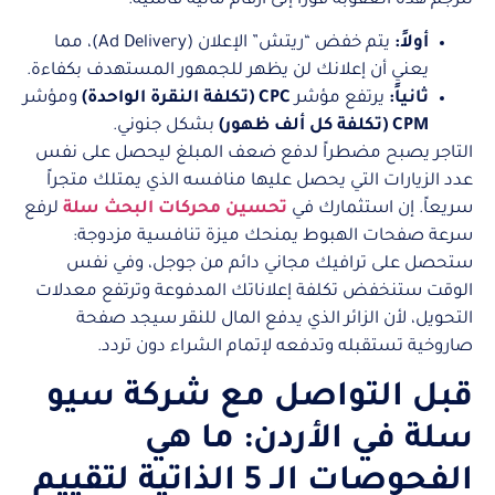
تترجم هذه العقوبة فوراً إلى أرقام مالية قاسية:
أولاً:
يتم خفض “ريتش” الإعلان (Ad Delivery)، مما
يعني أن إعلانك لن يظهر للجمهور المستهدف بكفاءة.
ثانياً:
يرتفع مؤشر
CPC (تكلفة النقرة الواحدة)
ومؤشر
CPM (تكلفة كل ألف ظهور)
بشكل جنوني.
التاجر يصبح مضطراً لدفع ضعف المبلغ ليحصل على نفس
عدد الزيارات التي يحصل عليها منافسه الذي يمتلك متجراً
سريعاً. إن استثمارك في
تحسين محركات البحث سلة
لرفع
سرعة صفحات الهبوط يمنحك ميزة تنافسية مزدوجة:
ستحصل على ترافيك مجاني دائم من جوجل، وفي نفس
الوقت ستنخفض تكلفة إعلاناتك المدفوعة وترتفع معدلات
التحويل، لأن الزائر الذي يدفع المال للنقر سيجد صفحة
صاروخية تستقبله وتدفعه لإتمام الشراء دون تردد.
قبل التواصل مع شركة سيو
سلة في الأردن: ما هي
الفحوصات الـ 5 الذاتية لتقييم