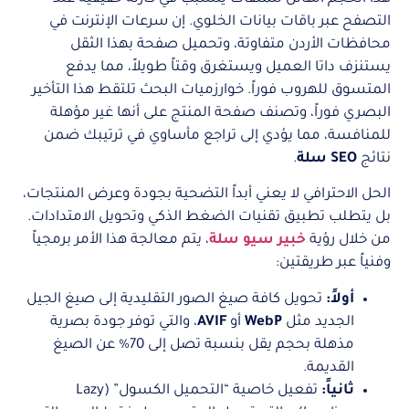
التصفح عبر باقات بيانات الخلوي. إن سرعات الإنترنت في
محافظات الأردن متفاوتة، وتحميل صفحة بهذا الثقل
يستنزف داتا العميل ويستغرق وقتاً طويلاً، مما يدفع
المتسوق للهروب فوراً. خوارزميات البحث تلتقط هذا التأخير
البصري فوراً، وتصنف صفحة المنتج على أنها غير مؤهلة
للمنافسة، مما يؤدي إلى تراجع مأساوي في ترتيبك ضمن
نتائج
SEO سلة
.
الحل الاحترافي لا يعني أبداً التضحية بجودة وعرض المنتجات،
بل يتطلب تطبيق تقنيات الضغط الذكي وتحويل الامتدادات.
من خلال رؤية
خبير سيو سلة
، يتم معالجة هذا الأمر برمجياً
وفنياً عبر طريقتين:
أولاً:
تحويل كافة صيغ الصور التقليدية إلى صيغ الجيل
الجديد مثل
WebP
أو
AVIF
، والتي توفر جودة بصرية
مذهلة بحجم يقل بنسبة تصل إلى 70% عن الصيغ
القديمة.
ثانياً:
تفعيل خاصية “التحميل الكسول” (Lazy