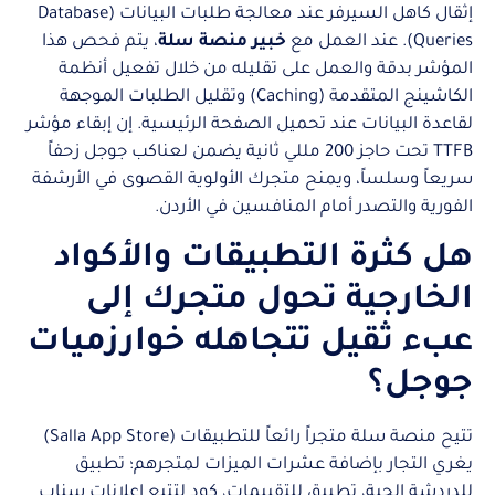
إثقال كاهل السيرفر عند معالجة طلبات البيانات (Database
Queries). عند العمل مع
خبير منصة سلة
، يتم فحص هذا
المؤشر بدقة والعمل على تقليله من خلال تفعيل أنظمة
الكاشينج المتقدمة (Caching) وتقليل الطلبات الموجهة
لقاعدة البيانات عند تحميل الصفحة الرئيسية. إن إبقاء مؤشر
TTFB تحت حاجز 200 مللي ثانية يضمن لعناكب جوجل زحفاً
سريعاً وسلساً، ويمنح متجرك الأولوية القصوى في الأرشفة
الفورية والتصدر أمام المنافسين في الأردن.
هل كثرة التطبيقات والأكواد
الخارجية تحول متجرك إلى
عبء ثقيل تتجاهله خوارزميات
جوجل؟
تتيح منصة سلة متجراً رائعاً للتطبيقات (Salla App Store)
يغري التجار بإضافة عشرات الميزات لمتجرهم؛ تطبيق
للدردشة الحية، تطبيق للتقييمات، كود لتتبع إعلانات سناب