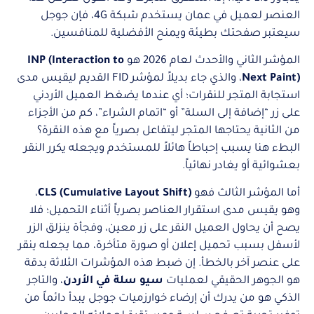
العنصر لعميل في عمان يستخدم شبكة 4G، فإن جوجل
سيعتبر صفحتك بطيئة ويمنح الأفضلية للمنافسين.
المؤشر الثاني والأحدث لعام 2026 هو
INP (Interaction to
Next Paint)
، والذي جاء بديلاً لمؤشر FID القديم ليقيس مدى
استجابة المتجر للنقرات؛ أي عندما يضغط العميل الأردني
على زر “إضافة إلى السلة” أو “اتمام الشراء”، كم من الأجزاء
من الثانية يحتاجها المتجر ليتفاعل بصرياً مع هذه النقرة؟
البطء هنا يسبب إحباطاً هائلاً للمستخدم ويجعله يكرر النقر
بعشوائية أو يغادر نهائياً.
أما المؤشر الثالث فهو
CLS (Cumulative Layout Shift)
،
وهو يقيس مدى استقرار العناصر بصرياً أثناء التحميل؛ فلا
يصح أن يحاول العميل النقر على زر معين، وفجأة ينزلق الزر
لأسفل بسبب تحميل إعلان أو صورة متأخرة، مما يجعله ينقر
على عنصر آخر بالخطأ. إن ضبط هذه المؤشرات الثلاثة بدقة
هو الجوهر الحقيقي لعمليات
سيو سلة في الأردن
، والتاجر
الذكي هو من يدرك أن إرضاء خوارزميات جوجل يبدأ دائماً من