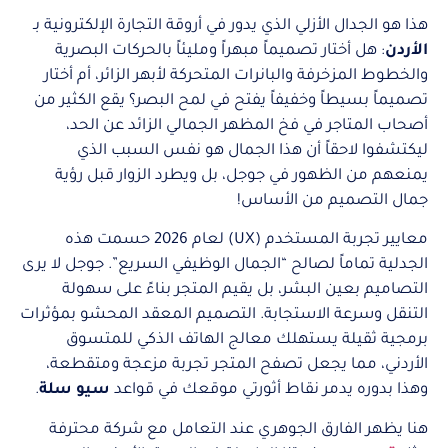
هذا هو الجدال الأزلي الذي يدور في أروقة التجارة الإلكترونية بـ
الأردن
: هل أختار تصميماً مبهراً ومليئاً بالحركات البصرية
والخطوط المزخرفة والبانرات المتحركة لأبهر الزائر، أم أختار
تصميماً بسيطاً وخفيفاً يفتح في لمح البصر؟ يقع الكثير من
أصحاب المتاجر في فخ المظهر الجمالي الزائد عن الحد،
ليكتشفوا لاحقاً أن هذا الجمال هو نفس السبب الذي
يمنعهم من الظهور في جوجل، بل ويطرد الزوار قبل رؤية
جمال التصميم من الأساس!
معايير تجربة المستخدم (UX) لعام 2026 حسمت هذه
الجدلية تماماً لصالح “الجمال الوظيفي السريع”. جوجل لا يرى
التصاميم بعين البشر، بل يقيم المتجر بناءً على سهولة
التنقل وسرعة الاستجابة. التصميم المعقد المحشو بمؤثرات
برمجية ثقيلة يستهلك معالج الهاتف الذكي للمتسوق
الأردني، مما يجعل تصفح المتجر تجربة مزعجة ومتقطعة،
وهذا بدوره يدمر نقاط أثورتي موقعك في قواعد
سيو سلة
.
هنا يظهر الفارق الجوهري عند التعامل مع شركة محترفة