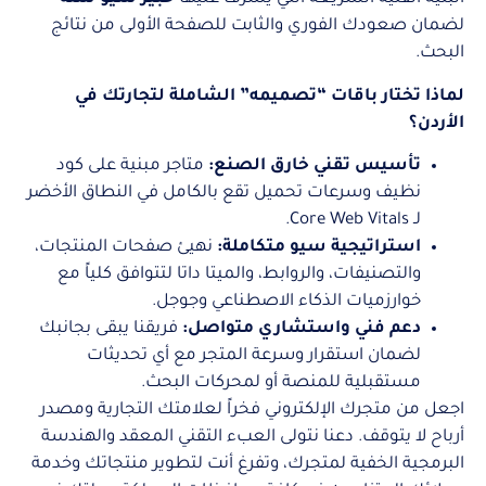
لضمان صعودك الفوري والثابت للصفحة الأولى من نتائج
البحث.
لماذا تختار باقات “تصميمه” الشاملة لتجارتك في
الأردن؟
تأسيس تقني خارق الصنع:
متاجر مبنية على كود
نظيف وسرعات تحميل تقع بالكامل في النطاق الأخضر
لـ Core Web Vitals.
استراتيجية سيو متكاملة:
نهيئ صفحات المنتجات،
والتصنيفات، والروابط، والميتا داتا لتتوافق كلياً مع
خوارزميات الذكاء الاصطناعي وجوجل.
دعم فني واستشاري متواصل:
فريقنا يبقى بجانبك
لضمان استقرار وسرعة المتجر مع أي تحديثات
مستقبلية للمنصة أو لمحركات البحث.
اجعل من متجرك الإلكتروني فخراً لعلامتك التجارية ومصدر
أرباح لا يتوقف. دعنا نتولى العبء التقني المعقد والهندسة
البرمجية الخفية لمتجرك، وتفرغ أنت لتطوير منتجاتك وخدمة