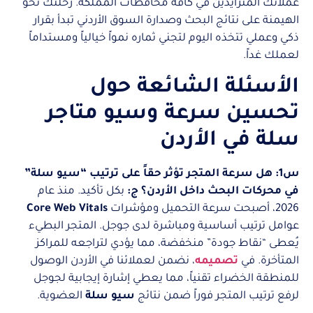
عملائك المتزايدين في كافة محافظات المملكة. رحلتك نحو
الهيمنة على نتائج البحث وصدارة السوق الأردني تبدأ بقرار
ذكي وعملي تتخذه اليوم لتجني ثماره نمواً خيالياً ومستداماً
لعملك غداً.
الأسئلة الشائعة حول
تحسين سرعة وسيو متاجر
سلة في الأردن
س1: هل سرعة المتجر تؤثر حقاً على ترتيب “سيو سلة”
في محركات البحث داخل الأردن؟
ج:
بكل تأكيد. منذ عام
2026، أصبحت سرعة التحميل ومؤشرات
Core Web Vitals
عوامل ترتيب أساسية ومباشرة لدى جوجل. المتجر البطيء
يُعطى “نقاط جودة” منخفضة، مما يؤدي لتراجعه للمراكز
المتأخرة. في
تصميمه
، نضمن لعملائنا في الأردن الوصول
للمنطقة الخضراء تقنياً، مما يعطي إشارة إيجابية لجوجل
لرفع ترتيب المتجر فوراً ضمن نتائج
سيو سلة
العضوية.