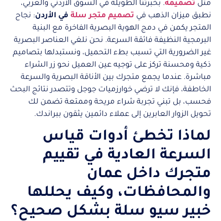
مثل
تصميمه
. بخبرتنا الطويلة في السوق الأردني والعربي،
نطبق ميزان الذهب في
تصميم متجر سلة
في الأردن
: نجاح
المتجر يكمن في دمج الهوية البصرية الفاخرة مع البنية
البرمجية النظيفة فائقة السرعة. نحن نلغي العناصر البصرية
غير الضرورية التي تسبب بطء التحميل، ونستبدلها بتصاميم
ذكية ومحسنة تركز على توجيه عين العميل نحو زر الشراء
مباشرة. عندما يجمع متجرك بين الأناقة البصرية والسرعة
الخاطفة، فإنك لا ترضي خوارزميات جوجل وتتصدر نتائج البحث
فحسب، بل تبني تجربة شراء مريحة وممتعة تضمن لك
تحويل الزوار العابرين إلى عملاء دائمين يثقون ببراندك.
لماذا تخطئ أدوات قياس
السرعة العادية في تقييم
متجرك داخل عمان
والمحافظات، وكيف يحللها
خبير سيو سلة بشكل صحيح؟