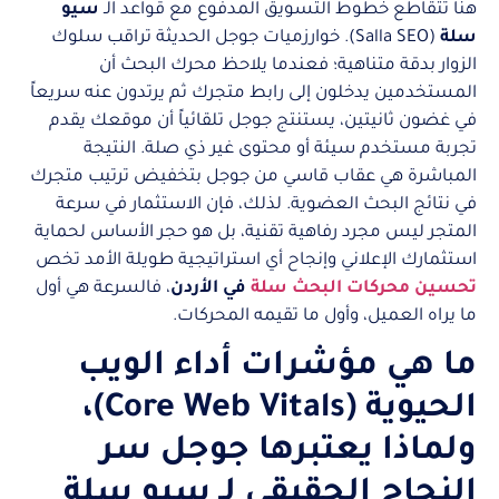
هنا تتقاطع خطوط التسويق المدفوع مع قواعد الـ
سيو
سلة
(Salla SEO). خوارزميات جوجل الحديثة تراقب سلوك
الزوار بدقة متناهية؛ فعندما يلاحظ محرك البحث أن
المستخدمين يدخلون إلى رابط متجرك ثم يرتدون عنه سريعاً
في غضون ثانيتين، يستنتج جوجل تلقائياً أن موقعك يقدم
تجربة مستخدم سيئة أو محتوى غير ذي صلة. النتيجة
المباشرة هي عقاب قاسي من جوجل بتخفيض ترتيب متجرك
في نتائج البحث العضوية. لذلك، فإن الاستثمار في سرعة
المتجر ليس مجرد رفاهية تقنية، بل هو حجر الأساس لحماية
استثمارك الإعلاني وإنجاح أي استراتيجية طويلة الأمد تخص
تحسين محركات البحث سلة
في الأردن
، فالسرعة هي أول
ما يراه العميل، وأول ما تقيمه المحركات.
ما هي مؤشرات أداء الويب
الحيوية (Core Web Vitals)،
ولماذا يعتبرها جوجل سر
النجاح الحقيقي لـ سيو سلة