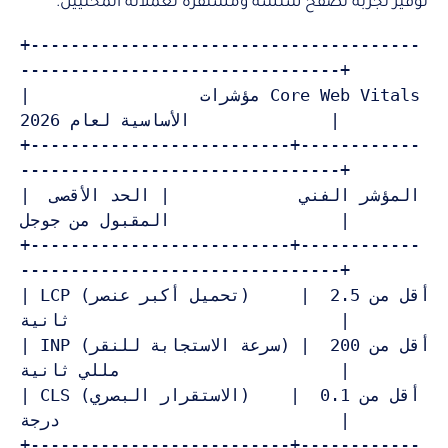
توفير تجربة تصفح سلسة ومستقرة لعملائه المحليين.
+---------------------------------------
--------------------------------+

|                 مؤشرات Core Web Vitals 
الأساسية لعام 2026              |

+--------------------------+------------
--------------------------------+

| المؤشر الفني             | الحد الأقصى 
المقبول من جوجل                 |

+--------------------------+------------
--------------------------------+

| LCP (تحميل أكبر عنصر)     | أقل من 2.5 
ثانية                           |

| INP (سرعة الاستجابة للنقر) | أقل من 200 
مللي ثانية                      |

| CLS (الاستقرار البصري)    | أقل من 0.1 
درجة                            |

+--------------------------+------------