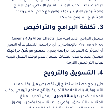
جرافيك، يجب تحديد الرواتب للفريق الإبداعي، فرق الإنتاج،
والمشرفين الإداريين، بما يتوافق مع حجم العمل وعدد
المشاريع المتوقع تنفيذها.
3. تكلفة البرامج والتراخيص
تشمل البرامج الاحترافية مثل After Effects وCinema 4D
وPremiere Pro، بالإضافة إلى أي تراخيص للخطوط أو الصور
أو المؤثرات الصوتية.
دراسة جدوى مصنع موشن جرافيك
تضمن حساب هذه النفقات لضمان عدم توقف العمل نتيجة
غياب التراخيص اللازمة.
4. التسويق والترويج
حتى ينجح مصنعك، تحتاج إلى تخصيص ميزانية للحملات
التسويقية، بناء العلامة التجارية، وإنتاج محتوى ترويجي يجذب
العملاء. ضمن
دراسة ا
ل
جدوى
، يمكن تحديد المبلغ
المناسب للتسويق الرقمي والإعلانات، بما يضمن الوصول