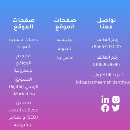
تواصل
صفحات
صفحات
معنا
الموقع
الموقع
رقم الهاتف :
الرئيسية
خدمات تصميم
‎+966572131203
الهوية
المدونة
تصميم
رقم الهاتف :
اتصل بنا
المواقع
01060679296
الإلكترونية
البريد الالكترونى :
التسويق
info@tasmeemahidentity.
الرقمي (Digital
Marketing)
تحسين
محركات البحث
(SEO) والمتاجر
الإلكترونية