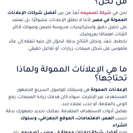
من نحن؟
نحن في
شركة تصميم
ه
نُعدّ من بين
أفضل شركات الإعلانات
الممولة في مصر
، لأننا لا نطلق الإعلانات عشوائيًا، بل نعتمد
على تحليل دقيق واستراتيجيات مدروسة تضمن وصولك لأكثر
الفئات اهتمامًا بعروضك.
نخطط، ننفذ، ونحلل النتائج بدقة، لنحوّل كل جنيه تنفقه إلى عائد
ملموس على شكل مبيعات، زيارات، أو تفاعل حقيقي.
ما هي الإعلانات الممولة ولماذا
تحتاجها؟
الإعلانات الممولة
هي وسيلتك للوصول السريع للجمهور
المستهدف عبر الإنترنت، سواء كان هدفك زيادة المبيعات، رفع
الوعي بالعلامة، أو جذب عملاء جدد.
بفضل أدوات الاستهداف المتقدمة، يمكنك تحديد جمهورك بدقة
حسب
العمر، الاهتمامات، الموقع الجغرافي، وسلوك
الشراء
.
ومع
أفضل شركة إعلانات ممولة في مصر – تصميمه
، يتم