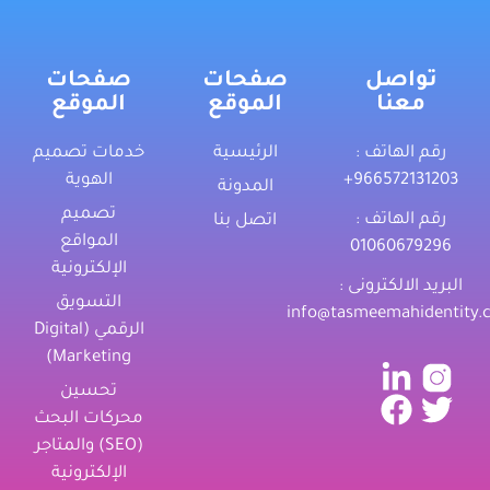
تواصل
صفحات
صفحات
معنا
الموقع
الموقع
رقم الهاتف :
الرئيسية
خدمات تصميم
‎+966572131203
الهوية
المدونة
تصميم
رقم الهاتف :
اتصل بنا
المواقع
01060679296
الإلكترونية
البريد الالكترونى :
التسويق
info@tasmeemahidentity.
الرقمي (Digital
Marketing)
تحسين
محركات البحث
(SEO) والمتاجر
الإلكترونية