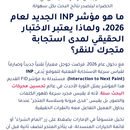
الخضراء ليتصدر نتائج البحث بكل سهولة.
ما هو مؤشر INP الجديد لعام
2026، ولماذا يعتبر الاختبار
الحقيقي لمدى استجابة
متجرك للنقر؟
مع دخول عام 2026، فرضت جوجل معياراً تقنياً جديداً وصارماً
لقياس سرعة الاستجابة الفعلية للموقع يُدعى
INP
(Interaction to Next Paint)
، مستبدلة به مؤشر FID القديم.
هذا المؤشر يمثل الثورة الأحدث في عالم
تحسين محركات
البحث سلة
، لأنه لا يقيس مجرد سرعة ظهور الكلمات
والصور، بل يقيس “مدى مرونة وسلاسة المتجر” عندما
يحاول العميل التفاعل معه بالنقرات الحقيقية.
تخيل متسوقاً في الإمارات يضغط على زر “اتمام الشراء” أو
قائمة الخيارات المنسدلة، ف يتأخر المتجر لنصف ثانية قبل أن