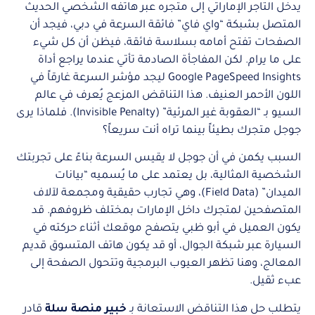
يدخل التاجر الإماراتي إلى متجره عبر هاتفه الشخصي الحديث
المتصل بشبكة “واي فاي” فائقة السرعة في دبي، فيجد أن
الصفحات تفتح أمامه بسلاسة فائقة، فيظن أن كل شيء
على ما يرام. لكن المفاجأة الصادمة تأتي عندما يراجع أداة
Google PageSpeed Insights ليجد مؤشر السرعة غارقاً في
اللون الأحمر العنيف. هذا التناقض المزعج يُعرف في عالم
السيو بـ “العقوبة غير المرئية” (Invisible Penalty). فلماذا يرى
جوجل متجرك بطيئاً بينما تراه أنت سريعاً؟
السبب يكمن في أن جوجل لا يقيس السرعة بناءً على تجربتك
الشخصية المثالية، بل يعتمد على ما يُسميه “بيانات
الميدان” (Field Data)، وهي تجارب حقيقية ومجمعة لآلاف
المتصفحين لمتجرك داخل الإمارات بمختلف ظروفهم. قد
يكون العميل في أبو ظبي يتصفح موقعك أثناء حركته في
السيارة عبر شبكة الجوال، أو قد يكون هاتف المتسوق قديم
المعالج، وهنا تظهر العيوب البرمجية وتتحول الصفحة إلى
عبء ثقيل.
يتطلب حل هذا التناقض الاستعانة بـ
خبير منصة سلة
قادر