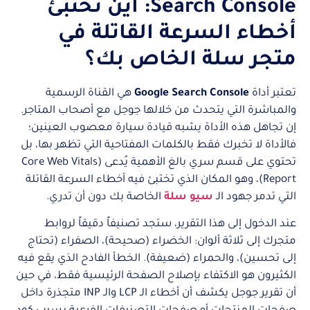
Search Console: أين تختبئ
أخطاء السرعة القاتلة في
متجر سلة الخاص بك؟
تعتبر أداة
Google Search Console
هي القناة الرسمية
والمباشرة التي يتحدث من خلالها جوجل مع أصحاب المتاجر.
إن تجاهل هذه الأداة يشبه قيادة سيارة معصوب العينين؛
فالأداة لا تخبرك فقط بالكلمات المفتاحية التي تظهر بها، بل
تحتوي على قسم سري بالغ الأهمية يُدعى (Core Web Vitals
Report)، وهو المكان الذي تختبئ فيه أخطاء السرعة القاتلة
التي تدمر جهود الـ
سيو سلة
الخاصة بك دون أن تدري.
عند الدخول إلى هذا التقرير، ستجد تصنيفاً دقيقاً لروابط
متجرك إلى ثلاثة ألوان: الخضراء (صحيحة)، الصفراء (تحتاج
إلى تحسين)، والحمراء (ضعيفة). الخطأ الفادح الذي يقع فيه
الكثيرون هو الاكتفاء بإصلاح الصفحة الرئيسية فقط، في حين
أن تقرير جوجل يكشف أن أخطاء الـ LCP والـ INP متجذرة داخل