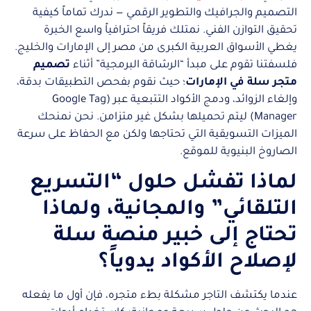
التصميم والجرافيك والتطوير الرقمي — ندرك تماماً كيفية
تحقيق التوازن الفني. نمتلك فريقاً احترافياً واسع الخبرة
يغطي الأسواق العربية الكبرى من مصر إلى الإمارات والخليج.
فلسفتنا تقوم على مبدأ “الرشاقة البرمجية” أثناء
تصميم
متجر سلة في الإمارات
؛ حيث نقوم بفحص التطبيقات بدقة،
وإلغاء الزوائد، ودمج الأكواد التتبعية عبر (Google Tag
Manager) ليتم تحميلها بشكل غير متزامن. نحن نمنحك
الميزات التسويقية التي تحتاجها ولكن مع الحفاظ على سرعة
الصاروخ البنيوية للموقع.
لماذا تفشل حلول “التسريع
التلقائي” والمجانية، ولماذا
تحتاج إلى خبير منصة سلة
لإصلاح الأكواد يدوياً؟
عندما يكتشف التاجر مشكلة بطء متجره، فإن أول ما يفعله