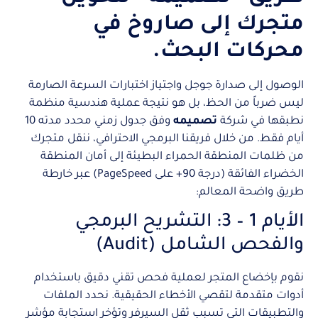
متجرك إلى صاروخ في
محركات البحث.
الوصول إلى صدارة جوجل واجتياز اختبارات السرعة الصارمة
ليس ضرباً من الحظ، بل هو نتيجة عملية هندسية منظمة
نطبقها في شركة
تصميمه
وفق جدول زمني محدد مدته 10
أيام فقط. من خلال فريقنا البرمجي الاحترافي، ننقل متجرك
من ظلمات المنطقة الحمراء البطيئة إلى أمان المنطقة
الخضراء الفائقة (درجة 90+ على PageSpeed) عبر خارطة
طريق واضحة المعالم:
الأيام 1 – 3: التشريح البرمجي
والفحص الشامل (Audit)
نقوم بإخضاع المتجر لعملية فحص تقني دقيق باستخدام
أدوات متقدمة لتقصي الأخطاء الحقيقية. نحدد الملفات
والتطبيقات التي تسبب ثقل السيرفر وتؤخر استجابة مؤشر