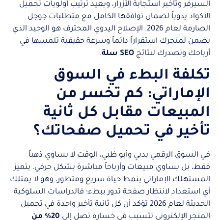
السيرفر وتأخير استجابة الأزرار، ويعيد ترتيب أولويات تحميل
الأكواد يدوياً لضمان توافقها الكامل مع متطلبات جوجل
الصارمة لعام 2026. الإصلاح اليدوي المحترف هو الوحيد الذي
يضمن لمتجرك استقراراً دائماً وسرعة حقيقية تلمسها في
أرباحك وتصدرك لنتائج
SEO سلة
.
تكلفة البطء في السوق
الإماراتي: كم تخسر من
المبيعات مقابل كل ثانية
تأخير في تحميل صفحاتك؟
في السوق الرقمي بدبي وأبو ظبي، الوقت لا يساوي ذهباً
فقط، بل يساوي مبيعات وأرباحاً مباشرة بشكل حرفي. يتميز
المستهلك الإماراتي بنمط حياة سريع ومتطور، وهو لا يمتلك
أي استعداد لانتظار صفحة تدور ببطء؛ فالدراسات السلوكية
الحديثة لعام 2026 تؤكد أن كل ثانية تأخير واحدة في تحميل
المتجر الإلكتروني تتسبب في خسارة تصل إلى
20% من