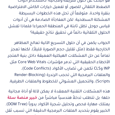
هو البحث عن حلول سريعة ومجانية؛ كاستخدام أدوات
الضغط التلقائي للصور، أو تفعيل خيارات الكاش الافتراضية
بنقرة واحدة، متوقعاً أن تحل هذه الخطوات البسيطة
المشكلة السطحية. لكن المفاجأة الصادمة هي أن أدوات
قياس جوجل تظل ثابتة في المنطقة الحمراء! فلماذا تفشل
الحلول التلقائية دائماً في تحقيق نتائج حقيقية؟
الجواب يكمن في أن حلول التسريع الآلية تعالج المظاهر
الخارجية فقط (مثل تقليل حجم الصورة قليلاً)، لكنها تعجز
تماماً عن حل المشكلات الهيكلية العميقة داخل بنية المتجر.
الأخطاء الحقيقية التي تدمر مؤشرات Core Web Vitals مثل
INP وCLS تكمن في تضارب الأكواد (Code Conflicts)،
والملفات البرمجية التي تحجب الرندرة (Render-Blocking
Scripts)، والتحميل العشوائي للخطوط والملفات الطرفية.
هذه المشكلات التقنية المعقدة لا يمكن لآلة أو أداة مجانية
حلها؛ بل تتطلب تدخلاً هندسياً مباشراً من
خبير منصة سلة
يمتلك مهارة فحص وتحليل شجرة الأكواد يدوياً (DOM Tree).
الخبير يقوم بتحديد الملفات البرمجية الدقيقة التي تسبب ثقل