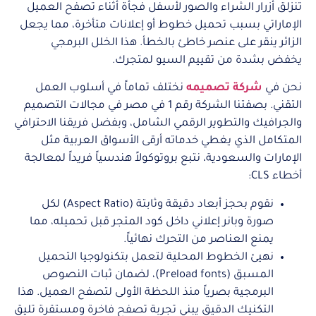
تنزلق أزرار الشراء والصور لأسفل فجأة أثناء تصفح العميل
الإماراتي بسبب تحميل خطوط أو إعلانات متأخرة، مما يجعل
الزائر ينقر على عنصر خاطئ بالخطأ. هذا الخلل البرمجي
يخفض بشدة من تقييم السيو لمتجرك.
نحن في
شركة تصميمه
نختلف تماماً في أسلوب العمل
التقني. بصفتنا الشركة رقم 1 في مصر في مجالات التصميم
والجرافيك والتطوير الرقمي الشامل، وبفضل فريقنا الاحترافي
المتكامل الذي يغطي خدماته أرقى الأسواق العربية مثل
الإمارات والسعودية، نتبع بروتوكولاً هندسياً فريداً لمعالجة
أخطاء CLS:
نقوم بحجز أبعاد دقيقة وثابتة (Aspect Ratio) لكل
صورة وبانر إعلاني داخل كود المتجر قبل تحميله، مما
يمنع العناصر من التحرك نهائياً.
نهيئ الخطوط المحلية لتعمل بتكنولوجيا التحميل
المسبق (Preload fonts)، لضمان ثبات النصوص
البرمجية بصرياً منذ اللحظة الأولى لتصفح العميل. هذا
التكنيك الدقيق يبني تجربة تصفح فاخرة ومستقرة تليق