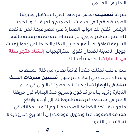
الاحترافي العالمي.
شركة
تصميمه
بفضل فريقها الفني المتكامل وخبرتها
الطويلة كرقم 1 في خدمات التصميم والجرافيك والتطوير
الرقمي، تفتح لك أبواب الصدارة على مصراعيها. نحن لا نقدم
لك مجرد مظهر خارجي، بل نمنحك بنية تحتية برمجية فائقة
السرعة تتوافق كلياً مع معايير الذكاء الاصطناعي وخوارزميات
جوجل الحديثة لضمان تفوق استراتيجيات
إنشاء متجر سلة
في الإمارات
الخاصة بأعمالك.
سواء كنت تمتلك متجراً قائماً يعاني من قلة المبيعات
والبطء وترغب في إنقاذه عبر حلول
تحسين محركات البحث
سلة في الإمارات
، أو كنت تبدأ خطوتك الأولى في عالم
التجارة وتريد بناء براند قوي وسريع منذ البداية؛ فإن فريقنا
الاحترافي مستعد لترجمة طموحاتك إلى أرقام وأرباح
ملموسة. اتخذ الخطوة الصحيحة اليوم لتأمين مكانك في
مقدمة الصفوف غداً وتحويل موقعك إلى أداة بيع صاروخية لا
تتوقف عن النمو.