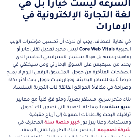
السرعة ليست خياراً بل هي
لغة التجارة الإلكترونية في
الإمارات
في نهاية المطاف، يجب أن ندرك أن تحسين مؤشرات الويب
الحيوية
Core Web Vitals
ليس مجرد تعديل تقني عابر أو
رفاهية رقمية؛ بل هو الاستثمار الاستراتيجي الحاسم الذي
يحدد من سيهيمن على السوق الإماراتي ومن سيختفي في
الصفحات المتأخرة من جوجل. المتسوق الرقمي اليوم لا يمنح
فرصاً ثانية للمتاجر البطيئة، وخوارزميات جوجل باتت أكثر ذكاءً
وصرامة في مكافأة المواقع الفائقة ذات التجربة السلسة.
بناء متجر سريع، مستقر بصرياً، ومتوافق كلياً مع معايير
سيو سلة
هو المعادلة الذهبية التي تضمن لك تحويل
ترافيك البحث والإعلانات الممولة إلى أرباح حقيقية
ومستدامة. وهنا يبرز دور
خبير منصة سلة
المحترف في
شركة تصميمه
، ليختصر عليك الطريق التقني المعقد،