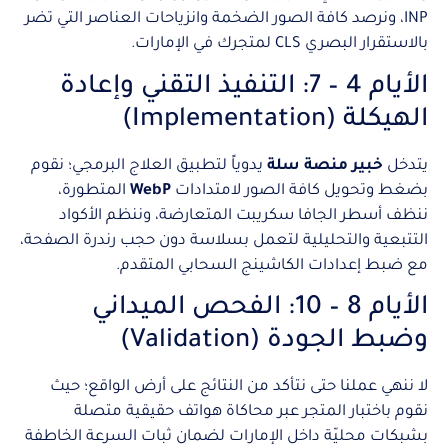
INP، ونرصد كافة الصور الضخمة وانزياحات العناصر التي تضر
بالاستقرار البصري CLS لمتجرك في الإمارات.
الأيام 4 – 7: التنفيذ التقني وإعادة
الهيكلة (Implementation)
يتدخل
خبير منصة سلة
يدوياً لتطبيق العلاج البرمجي؛ نقوم
بضغط وتحويل كافة الصور لامتدادات
WebP
المتطورة،
ننظف أسطر الجافا سكريبت المتعارضة، وننظم الأكواد
التتبعية والتحليلية لتعمل بسلاسة دون حجب رندرة الصفحة،
مع ضبط إعدادات الكاشينج السحابي المتقدم.
الأيام 8 – 10: الفحص الميداني
وضبط الجودة (Validation)
لا ننهي عملنا حتى نتأكد من النتائج على أرض الواقع؛ حيث
نقوم باختبار المتجر عبر محاكاة هواتف حقيقية متصلة
بشبكات محليّة داخل الإمارات لضمان ثبات السرعة الخاطفة