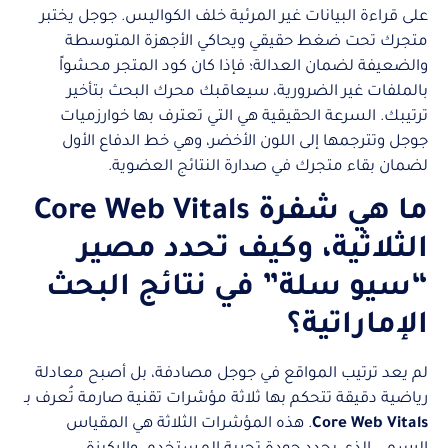
على قراءة البيانات غير المرئية خلف الكواليس. جوجل يختبر
متجرك تحت ضغط حقيقي ويحاكي الأجهزة المتوسطة
والضعيفة لضمان العدالة؛ فإذا كان كود المتجر محشواً
بالملفات غير الضرورية، سيعاقبك محرك البحث بتأخير
ترتيبك. السرعة الحقيقية هي التي تعترف بها خوارزميات
جوجل وتترجمها إلى اللون الأخضر، وهي خط الدفاع الأول
لضمان بقاء متجرك في صدارة النتائج العضوية.
ما هي شفرة Core Web Vitals
الثلاثية، وكيف تحدد مصير
“سيو سلة” في نتائج البحث
الإماراتية؟
لم يعد ترتيب المواقع في جوجل مصادفة، بل أصبح معادلة
رياضية دقيقة تتحكم بها ثلاثة مؤشرات تقنية صارمة تُعرف بـ
Core Web Vitals
. هذه المؤشرات الثلاثة هي المقياس