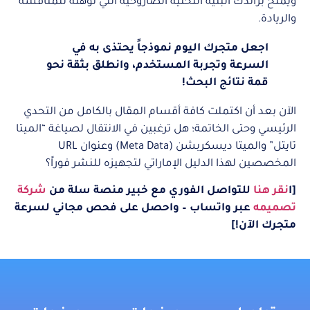
ويمنح براندك البنية التحتية الصاروخية التي تؤهله للمنافسة
والريادة.
اجعل متجرك اليوم نموذجاً يحتذى به في
السرعة وتجربة المستخدم، وانطلق بثقة نحو
قمة نتائج البحث!
الآن بعد أن اكتملت كافة أقسام المقال بالكامل من التحدي
الرئيسي وحتى الخاتمة؛ هل ترغبين في الانتقال لصياغة “الميتا
تايتل” والميتا ديسكربشن (Meta Data) وعنوان URL
المخصصين لهذا الدليل الإماراتي لتجهيزه للنشر فوراً؟
[ا
نقر هنا
للتواصل الفوري مع خبير منصة سلة من
شركة
تصميمه
عبر واتساب – واحصل على فحص مجاني لسرعة
متجرك الآن!]