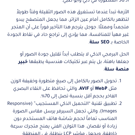
الـ 5G المتطورة في دبي وأبو ظبي.
الأزمة تبدأ عندما تستغرق هذه الصور الثقيلة وقتاً طويلاً
لتظهر بالكامل أمام عين الزائر، مما يجعل المتصفح يبدو
متجمداً وممللًا. جوجل يترجم هذا التأخير فوراً على أن المتجر
غير مهيأ للمنافسة، مما يؤدي إلى تراجع حاد في نقاط الجودة
الخاصة بـ
SEO سلة
.
الحل البرمجي الذكي لا يتطلب أبداً تقليل جودة الصور أو
جعلها باهتة، بل يتم عبر تكتيكات هندسية يطبقها
خبير
منصة سلة
:
تحويل الصور بالكامل إلى صيغ متطورة وخفيفة الوزن
مثل
WebP
أو
AVIF
، والتي تحافظ على النقاء البصري
الفاخر بحجم أقل بنسبة تصل إلى 70%.
تطبيق تقنية “التحميل الذكي المستجيب” (Responsive
Images)، والتي تجعل السيرفر يرسل مقاس الصورة
المناسب تماماً لحجم شاشة هاتف المستخدم دون
زيادة أو نقصان. هذا التوازن الفني يمنح متجرك سرعة
خاطفة، ويجعل مؤشر LCP ينطلق في المنطقة