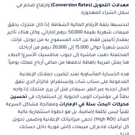
معدلات التحويل (Conversion Rates)
وارتفاع ضخم في
سلال الشراء المهجورة.
لنحسبها بلغة الأرقام المالية الشفافة: إذا كان متجرك يحقق
مبيعات شهرية بقيمة 50,000 درهم إماراتي، وكان هناك تأخير
بمقدار ثانيتين فقط عن الحد المسموح به من جوجل، فإنك
تخسر شهرياً حوالي 15,000 إلى 20,000 درهم من أرباحك
المحتملة ذهبت مباشرة إلى جيوب منافسيك الأسرع! البطء
هنا يمثل ضريبة باهظة تدفعها من صافي أرباح عملك يومياً.
هذه الخسارة المأساوية تمتد لتضرب حملاتك الإعلانية
المدفوعة على سناب شات وإنستغرام؛ فالزائر الذي تنفق
المال لجذبه عبر النقر، سيغادر قبل أن يرى منتجك إذا واجه
بطئاً في مؤشرات الويب الحيوية. إن استثمارك في
تحسين
محركات البحث سلة في الإمارات
ومعالجة مشاكل السرعة
تقنياً ليس تكلفة إضافية، بل هو خطوة استثمارية عالية
العائد (High ROI) تحمي ميزانياتك الإعلانية وتضمن تحويل
كل ترافيك قادم إلى مبيعات كاش فورية داخل حسابك
البنكي.