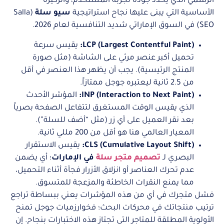
الرسمي الذي يحدد جودة تجربة المستخدم، والركيزة
الأساسية التي يبنى عليها نجاح استراتيجية
سيو سلة
(Salla
SEO) في السوق الإماراتي شديد التنافسية لعام 2026.
LCP (Largest Contentful Paint):
يقيس سرعة
تحميل أكبر عنصر مرئي على الشاشة (مثل صورة
المنتج الرئيسية). يجب أن يظهر هذا العنصر في أقل
من 2.5 ثانية ليعتبره جوجل ممتازاً.
INP (Interaction to Next Paint):
المؤشر الأحدث
الذي يقيس الوقت المستغرق لتتفاعل الصفحة بصرياً
بعد نقر العميل على أي زر (مثل “أضف للسلة”).
المعيار العالمي هنا هو أقل من 200 مللي ثانية.
CLS (Cumulative Layout Shift):
يقيس الاستقرار
البصري لـ
تصميم متجر سلة
في الإمارات
؛ أي يضمن
عدم تحرك العناصر أو انزلاق الأزرار فجأة أثناء التحميل،
مما يمنع النقرات الخاطئة والمزعجة للمتسوق.
فشل متجرك في أي من هذه المؤشرات يعني ببساطة تراجع
ترتيب منتجاتك في محركات البحث؛ فخوارزميات جوجل تمنح
الأولوية المطلقة للمتاجر التي تجتاز هذه الاختبارات بنجاح. إن