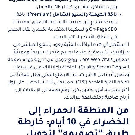
وحل مشاكل مؤشري LCP وINP بالكامل.
باقة الهيمنة والسيو الشامل (Premium):
باقة
ممتدة تجمع بين هندسة السرعة القصوى وتهيئة الـ
On-Page SEO والسكيما المتقدمة لضمان بقاء المتجر
في النطاق الأخضر لنتائج البحث.
الاستثمار في هذه الباقات الفنية يعود بالنفع المباشر على
ميزانيتك التسويقية. عندما يصبح متجرك سريعاً وممتثلاً
لمعايير Core Web Vitals، يرفع جوجل من “درجة جودة صفحة
الهبوط” (Quality Score) الخاصة بإعلاناتك على فيسبوك
وجوجل أدز داخل الإمارات. هذا الارتفاع التقني يقلل تلقائياً من
تكلفة النقرة الواحدة (CPC)، مما يعني أنك ستحصل على زوار
أكثر بميزانية أقل، وتحول كل درهم تنفقه في الإعلانات إلى
أرباح صافية ومتضاعفة لبراندك.
من المنطقة الحمراء إلى
الخضراء في 10 أيام: خارطة
طريق “تصميمه” لتحويل