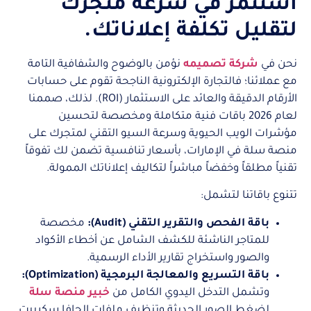
استثمر في سرعة متجرك
لتقليل تكلفة إعلاناتك.
نحن في
شركة تصميمه
نؤمن بالوضوح والشفافية التامة
مع عملائنا؛ فالتجارة الإلكترونية الناجحة تقوم على حسابات
الأرقام الدقيقة والعائد على الاستثمار (ROI). لذلك، صممنا
لعام 2026 باقات فنية متكاملة ومخصصة لتحسين
مؤشرات الويب الحيوية وسرعة السيو التقني لمتجرك على
منصة سلة في الإمارات، بأسعار تنافسية تضمن لك تفوقاً
تقنياً مطلقاً وخفضاً مباشراً لتكاليف إعلاناتك الممولة.
تتنوع باقاتنا لتشمل:
باقة الفحص والتقرير التقني (Audit):
مخصصة
للمتاجر الناشئة للكشف الشامل عن أخطاء الأكواد
والصور واستخراج تقارير الأداء الرسمية.
باقة التسريع والمعالجة البرمجية (Optimization):
وتشمل التدخل اليدوي الكامل من
خبير منصة سلة
لضغط الصور الحديثة وتنظيف ملفات الجافا سكريبت