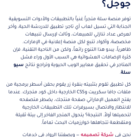
جوجل؟
توفر منصة سلة متجراً غنياً بالتطبيقات والأدوات التسويقية
الجذابة التي تسيل لعاب أي تاجر؛ تطبيق للدردشة الحية، وآخر
لعرض عداد تنازلي للمبيعات، وثالث لإرسال تنبيهات
مخصصة، وأكواد تتبع لكل منصة إعلانية في الإمارات.
ظاهرياً، يبدو هذا التنوع رائعاً، ولكن من الناحية التقنية، فإن
كثرة الإضافات العشوائية هي السبب الأول وراء فشل
المتاجر في تحقيق معايير الويب الحيوية وتراجع نتائج
سيو
سلة
.
كل تطبيق تقوم بتثبيته بنقرة زر يقوم بحقن أسطر برمجية من
ملفات جافا سكريبت وCSS الخارجية داخل كود متجرك. عندما
يفتح العميل الإماراتي صفحة منتجك، يضطر متصفحه
للانتظار والاتصال بسيرفرات تلك التطبيقات الخارجية
لتحميلها أولاً. النتيجة؟ يتحول المتجر الفاخر إلى بيئة ثقيلة
ومتقطعة تتجاهلها خوارزميات البحث تماماً.
نحن في
شركة تصميمه
— وبصفتنا الرواد في خدمات