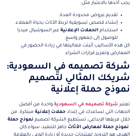
يجب أخذها بالاعتبار مثل:
تقديم عروض محدودة المدة.
إنشاء قصص تسويقية تربط الأثاث بحياة العملاء.
استخدام
الحملات الإعلانية
عبر السوشيال ميديا
للوصول إلى جمهور واسع.
كل هذه الأساليب أثبتت فعاليتها في زيادة الحضور في
المعارض وتعزيز قرارات الشراء.
شركة تصميمه في السعودية:
شريكك المثالي لتصميم
نموذج حملة إعلانية
تعتبر
شركة تصميمه في السعودية
واحدة من أفضل
الجهات التي تساعدك في إعداد
حملات إعلانية
مبتكرة. من
خلال فريقها الإبداعي، تستطيع الشركة تصميم
نموذج حملة
نموذج حملة لمعارض الأثاث
جاهز للتنفيذ، سواء كان
الهدف هو الترويج لمنتجات جديدة أو زيادة الوعي بالعلامة