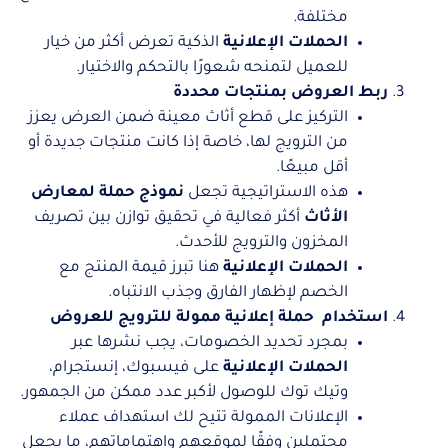
مختلفة.
الحملات الإعلانية
الذكية تعرض أكثر من خيار
للعميل لتمنحه شعورًا بالتحكم والاختيار.
ربط العروض بمنتجات محددة
التركيز على قطع أثاث معينة ضمن العرض يعزز
من الترويج لها، خاصة إذا كانت منتجات جديدة أو
أقل مبيعًا.
هذه الاستراتيجية تجعل
نموذج حملة لمعارض
الأثاث
أكثر فعالية في تحقيق توازن بين تصريف
المخزون والترويج للأحدث.
الحملات الإعلانية
هنا تبرز قيمة المنتج مع
الخصم لإظهار الفارق وجذب الانتباه.
استخدام
حملة
إعلانية ممولة للترويج للعروض
بمجرد تحديد الخصومات، يجب نشرها عبر
الحملات الإعلانية
على فيسبوك، إنستجرام،
وتيك توك للوصول لأكبر عدد ممكن من الجمهور.
الإعلانات الممولة تتيح لك استهداف عملاء
محتملين وفقًا لموقعهم واهتماماتهم، ما يجعل