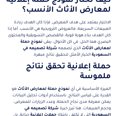
كيف تختار نموذج حملة إعلانية
لمعارض الأثاث الأنسب؟
الاختيار يعتمد على هدف المعرض. فإذا كان الهدف زيادة
المبيعات السريعة، فالعروض الترويجية هي الأنسب. أما إذا
كان الهدف بناء هوية قوية، فالقصص التسويقية والمحتوى
البصري هما الحل. في كل الأحوال، يبقى
نموذج حملة
لمعارض الأثاث
الذي تصممه
شركة تصميمه في
السعودية
الخيار الأمثل لتحقيق نتائج مبهرة.
حملة إعلانية تحقق نتائج
ملموسة
الميزة الأساسية في أي
نموذج حملة لمعارض الأثاث
هو
القدرة على قياس النتائج. باستخدام أدوات تحليل البيانات
يمكن معرفة مدى نجاح الحملة، وعدد الزيارات للمعرض،
وحجم المبيعات. هنا تبرز خبرة
شركة تصميمه في
السعودية
التي لا تكتفي بابتكار
حملات إعلانية
جذابة، بل