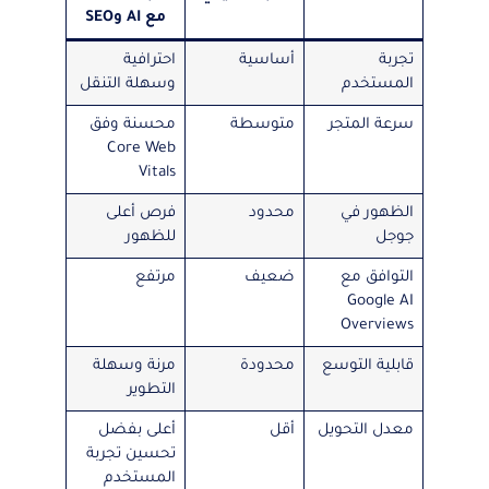
مع AI وSEO
تجربة
أساسية
احترافية
المستخدم
وسهلة التنقل
سرعة المتجر
متوسطة
محسنة وفق
Core Web
Vitals
الظهور في
محدود
فرص أعلى
جوجل
للظهور
التوافق مع
ضعيف
مرتفع
Google AI
Overviews
قابلية التوسع
محدودة
مرنة وسهلة
التطوير
معدل التحويل
أقل
أعلى بفضل
تحسين تجربة
المستخدم