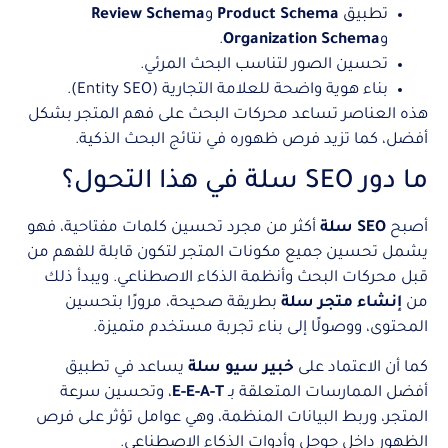
تطبيق
Product Schema
و
Review Schema
و
Organization Schema
.
تحسين الصور لتناسب البحث المرئي.
بناء هوية واضحة للعلامة التجارية (Entity SEO).
هذه العناصر تساعد محركات البحث على فهم المتجر بشكل
أفضل، كما تزيد فرص ظهوره في نتائج البحث الذكية.
ما دور SEO سلة في هذا التحول؟
أصبح
SEO سلة
أكثر من مجرد تحسين كلمات مفتاحية، فهو
يشمل تحسين جميع مكونات المتجر لتكون قابلة للفهم من
قبل محركات البحث وأنظمة الذكاء الاصطناعي. ويبدأ ذلك
من
إنشاء متجر سلة
بطريقة صحيحة، مرورًا بتحسين
المحتوى، ووصولًا إلى بناء تجربة مستخدم متميزة.
كما أن الاعتماد على
خبير سيو سلة
يساعد في تطبيق
أفضل الممارسات المتعلقة بـ
E-E-A-T
، وتحسين سرعة
المتجر، وربط البيانات المنظمة، وهي عوامل تؤثر على فرص
الظهور داخل جوجل وأدوات الذكاء الاصطناعي.