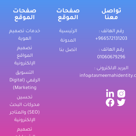
تواصل
صفحات
صفحات
معنا
الموقع
الموقع
رقم الهاتف :
الرئيسية
خدمات تصميم
‎+966572131203
الهوية
المدونة
تصميم
رقم الهاتف :
اتصل بنا
المواقع
01060679296
الإلكترونية
البريد الالكترونى :
التسويق
info@tasmeemahidentity.
الرقمي (Digital
Marketing)
تحسين
محركات البحث
(SEO) والمتاجر
الإلكترونية
تصميم