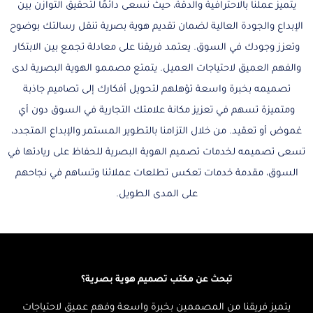
يتميز عملنا بالاحترافية والدقة، حيث نسعى دائمًا لتحقيق التوازن بين
الإبداع والجودة العالية لضمان تقديم هوية بصرية تنقل رسالتك بوضوح
وتعزز وجودك في السوق. يعتمد فريقنا على معادلة تجمع بين الابتكار
والفهم العميق لاحتياجات العميل. يتمتع مصممو الهوية البصرية لدى
تصميمه بخبرة واسعة تؤهلهم لتحويل أفكارك إلى تصاميم جاذبة
ومتميزة تسهم في تعزيز مكانة علامتك التجارية في السوق دون أي
غموض أو تعقيد. من خلال التزامنا بالتطوير المستمر والإبداع المتجدد،
تسعى تصميمه لخدمات تصميم الهوية البصرية للحفاظ على ريادتها في
السوق، مقدمة خدمات تعكس تطلعات عملائنا وتساهم في نجاحهم
على المدى الطويل.
تبحث عن مكتب تصميم هوية بصرية؟
يتميز فريقنا من المصممين بخبرة واسعة وفهم عميق لاحتياجات