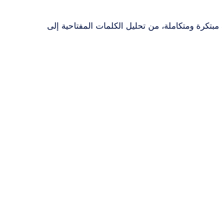
إذا كنت تبحث عن تحسين ظهور موقعك في نتائج جوجل، فأنت في المكان الصحيح مع تصميمه. نحن نقدم حلول SEO مبتكرة ومتكاملة، من تحليل الكلمات المفتاحية إلى