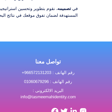
في
تصميمه
المستهدفة لضمان تفوق موقعك في نتائج الب
تواصل معنا
رقم الهاتف : ‎+966572131203
رقم الهاتف : 01060679296
البريد الالكترونى :
info@tasmeemahidentity.com