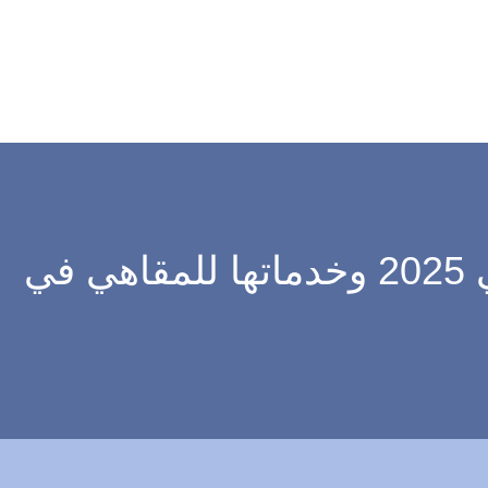
تصميمه: دليلك الشامل لـ اسعار شركات الموشن جرافيك في 2025 وخدماتها للمقاهي في