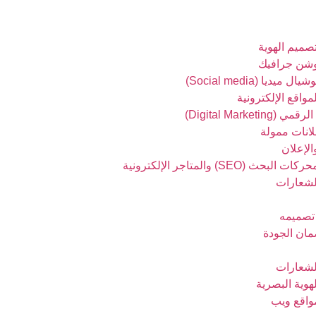
ميم الهوية
شن جرافيك
يديا (Social media)
واقع الإلكترونية
Digital Marketing)
انات ممولة
الإعلان
حث (SEO) والمتاجر الإلكترونية
لشعارات
تصميمه
ان الجودة
لشعارات
هوية البصرية
واقع ويب