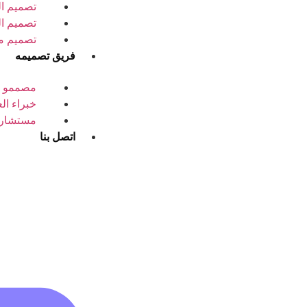
تصميم ا
تصميم ال
تصميم م
فريق تصميمه
مصممو ا
خبراء الع
مستشارو 
اتصل بنا