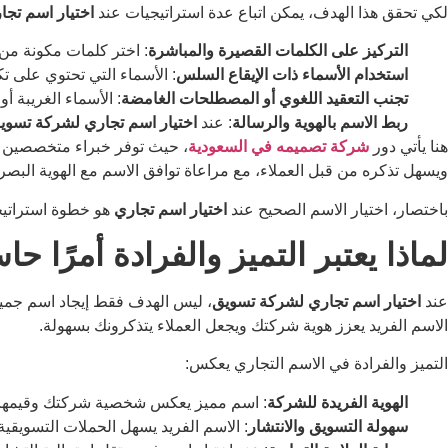
لكي تحقق هذا الهدف، يمكن اتباع عدة استراتيجيات عند
اختيار اسم تج
التركيز على الكلمات القصيرة والمباشرة
: اختر كلمات مكونة من
استخدام الأسماء ذات الإيقاع السلس
: الأسماء التي تحتوي على تك
تجنب التعقيد اللغوي أو المصطلحات الغامضة
: الأسماء الغريبة أ
ربط الاسم بالهوية والرسالة
: عند
اختيار اسم تجاري لشركة تسوي
هنا يأتي دور
شركة تصميمه في السعودية
، حيث توفر خبراء متخصصين ف
ويسهل تذكره من قبل العملاء، مع مراعاة توافق الاسم مع الهوية البص
باختصار، اختيار الاسم الصحيح عند
اختيار اسم تجاري
هو خطوة استراتيج
لماذا يعتبر التميز والفرادة أمرًا 
عند
اختيار اسم تجاري لشركة تسويق
، ليس الهدف فقط إيجاد اسم جميل
الاسم الفريد يعزز هوية شركتك ويجعل العملاء يتذكرونك بسهولة.
التميز والفرادة في الاسم التجاري يعكس:
الهوية الفريدة للشركة
: اسم مميز يعكس شخصية شركتك وقيمها، مم
سهولة التسويق والانتشار
: الاسم الفريد يسهل الحملات التسويقية