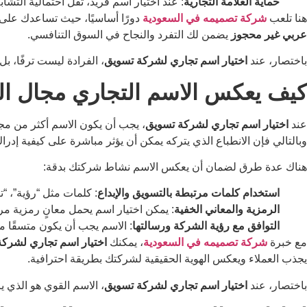
حماية العلامة التجارية
: عند اختيار اسم فريد، تقل احتمالية التش
هنا تلعب
شركة تصميمه في السعودية
دورًا أساسيًا، حيث تساعدك على 
عربي غير محجوز
يضمن لك التفرد والنجاح في السوق التنافسي.
باختصار، عند
اختيار اسم تجاري لشركة تسويق
، الفرادة ليست ترفًا، 
كيف يعكس الاسم التجاري مجال ا
عند
اختيار اسم تجاري لشركة تسويق
، يجب أن يكون الاسم أكثر من مج
وبالتالي فإن الانطباع الذي يتركه يمكن أن يؤثر مباشرة على كيفية إدر
هناك عدة طرق لضمان أن يعكس الاسم نشاط شركتك بدقة:
استخدام كلمات مرتبطة بالتسويق والإبداع
: كلمات مثل “رؤية”، “ت
الرمزية والمعاني الخفية
: يمكن اختيار اسم يحمل معانٍ رمزية مرتبط
التوافق مع رؤية الشركة ورسالتها
: الاسم يجب أن يكون متسقًا م
مع خبرة
شركة تصميمه في السعودية
، يمكنك
اختيار اسم تجاري لشرك
يجذب العملاء ويعكس الهوية الحقيقية لشركتك بطريقة احترافية.
باختصار، عند
اختيار اسم تجاري لشركة تسويق
، الاسم القوي هو الذي 