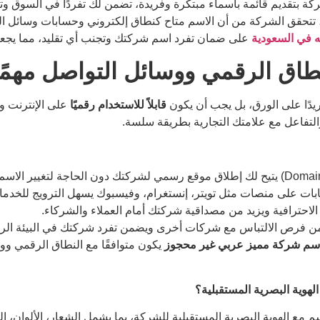
ركة بتقديم قائمة بأسماء مبتكرة وفريدة، تضمن لك تفردًا في السوق وت
ه، تتحقق الشركة من أن الاسم متاح كنطاق إلكتروني وحسابات وسائل ال
 في السعودية
على ضمان تفرد اسم شركتك وتجنب أي تقليد، مما يجعل ع
لنطاق الرقمي ووسائل التواصل مهمً
فريدًا على الورق، بل يجب أن يكون
قابلاً للاستخدام رقميًا
على الإنترنت و
والتفاعل مع علامتك التجارية بطريقة سلسة.
بات على منصات مثل تويتر، إنستغرام، وفيسبوك يسهل الترويج للخدما
الاحترافية ويزيد من مصداقية شركتك أمام العملاء والشركاء.
لل من فرص الالتباس مع شركات أخرى ويضمن تفرد شركتك في البيئة الرق
 اسم شركة مميز عربي غير محجوز
يكون متوافقًا مع النطاق الرقمي وو
وية البصرية المستقبلية؟
م مع الهوية البصرية المستقبلية للشركة، بما يشمل الشعار، الألوان، 