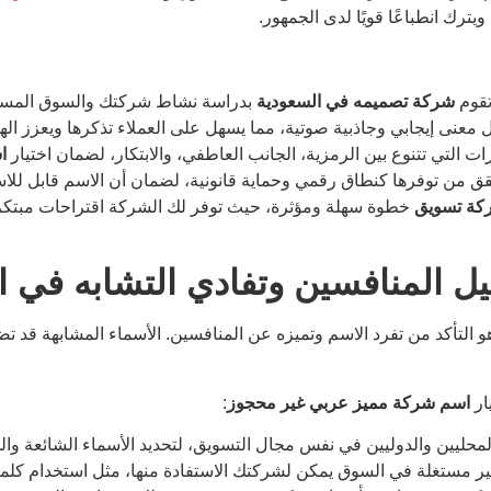
ترك انطباعًا قويًا لدى الجمهور.
تقوم
شركة تصميمه في السعودية
بدراسة نشاط شركتك والسوق المستهد
ل معنى إيجابي وجاذبية صوتية، مما يسهل على العملاء تذكرها ويعزز الهو
 التي تتنوع بين الرمزية، الجانب العاطفي، والابتكار، لضمان اختيار
ا
حقق من توفرها كنطاق رقمي وحماية قانونية، لضمان أن الاسم قابل للاس
ركة تسويق
خطوة سهلة ومؤثرة، حيث توفر لك الشركة اقتراحات مبتكر
المنافسين وتفادي التشابه في ال
و التأكد من تفرد الاسم وتميزه عن المنافسين. الأسماء المشابهة قد تض
ار
اسم شركة مميز عربي غير محجوز
:
لمحليين والدوليين في نفس مجال التسويق، لتحديد الأسماء الشائعة و
ير مستغلة في السوق يمكن لشركتك الاستفادة منها، مثل استخدام كل