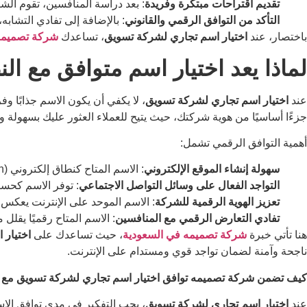
تقديم اقتراحات مبتكرة وفريدة
: بعد دراسة المنافسين، تقوم الش
التأكد من التوافق الرقمي والقانوني
: بالإضافة إلى تفادي التشاب
باختصار، عند
اختيار اسم تجاري لشركة تسويق
، تساعدك
شركة تصميمه
لماذا يعد اختيار اسم متوافق مع ا
عند
اختيار اسم تجاري لشركة تسويق
، لا يكفي أن يكون الاسم جذابًا و
جزءًا أساسيًا من هوية شركتك، حيث يتيح للعملاء العثور عليك بسهولة 
أهمية التوافق الرقمي تشمل:
سهولة إنشاء الموقع الإلكتروني
: الاسم المتاح كنطاق إلكتروني (Domain) يتيح لك إطلاق موقع رسمي لشركتك دون الحاجة لتغيير الاسم أو البحث عن بدائل غير مناسبة.
التواجد الفعال على وسائل التواصل الاجتماعي
: توفر الاسم كحسا
تعزيز الهوية الرقمية للشركة
: الاسم الموحد على الإنترنت يعكس 
تفادي التعارض الرقمي مع المنافسين
: الاسم المتاح رقميًا يق
هنا تأتي خبرة
شركة تصميمه في السعودية
، حيث تساعدك على
اختيار
ناجحة وآمنة لضمان تواجد قوي ومستدام على الإنترنت.
كيف تضمن شركة تصميمه توافق اختيار اسم تجاري لشركة تسويق مع اله
عند
اختيار اسم تجاري لشركة تسويق
، يجب التفكير في مدى توافق الاس