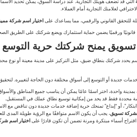
التي قد تضعف هويتك التجارية. عند دراسة السوق، يمكن تحديد الأسماء 
حترافي لعلامتك التجارية أمام العملاء.
لة للتحقق القانوني والرقمي، مما يساعدك على
اختيار اسم شركة ممي
 قانونيًا ورقميًا يضمن حماية استثمارك ويضع شركتك على الطريق الصحي
تسويق يمنح شركتك حرية التوسع و
 اسم يحدد شركتك بنطاق ضيق، مثل التركيز على مدينة معينة أو نوع محد
دمات جديدة أو التوسع إلى أسواق مختلفة دون الحاجة لتغييره. لتحقيق 
 بمدينة واحدة، اختر اسمًا عامًا يمكن أن يناسب جميع المناطق والأسواق
مة محددة فقط قد يحد من إمكانية توسيع نطاق عملك في المستقبل.
ابتكار”، أو “إبداع” تمنحك حرية إضافة خدمات جديدة دون تناقض مع الاس
لشركة تسويق
، يجب أن يكون الاسم متوافقًا مع الرؤية طويلة المدى للع
اقتراح أسماء مبتكرة ومرنة تضمن أن تكون قادرًا على
اختيار اسم شرك