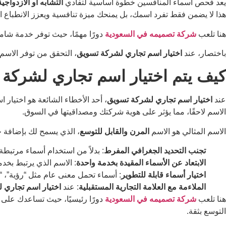
يعد فحص أسماء المنافسين خطوة أساسية لتفادي
التشابه أو الازدواجية
هذا لا يضمن فقط تفرد اسمك، بل يمنحك ميزة تنافسية ويعزز الانطباع الا
هنا تلعب
شركة تصميمه في السعودية
دورًا مهمًا، حيث توفر خدمة شام
باختصار، عند
اختيار اسم تجاري لشركة تسويق
، التحقق من توفر الاسم
كيف يتم اختيار اسم تجاري لشركة 
عند
اختيار اسم تجاري لشركة تسويق
، أحد الأخطاء الشائعة هو اختيار
الاسم لاحقًا، مما يؤثر على هوية شركتك ومصداقيتها في السوق.
الاسم المثالي هو الاسم
المرن والقابل للتوسع
، الذي يسمح لك بإضافة خ
تجنب التحديد الجغرافي المفرط
: بدلاً من استخدام أسماء مرتبطة
الابتعاد عن الأسماء المقيدة بخدمة واحدة
: الاسم الذي يرتبط بخد
اختيار أسماء قابلة للتطوير
: أسماء تحمل معنى عام مثل “رؤية”، “
الملاءمة مع العلامة التجارية المستقبلية
: عند
اختيار اسم تجاري 
هنا تلعب
شركة تصميمه في السعودية
دورًا رئيسيًا، حيث تساعدك على 
التوسع بثقة.