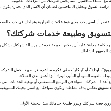
ابه مع أسماء منافسين، مما يحمي شركتك من النزاعات القانونية.
دراسة السوق وتحليل المنافسين لضمان أن الاسم الذي تختاره يكون مبتك
بل عنصر أساسي يحدد مدى قوة علامتك التجارية ونجاحك في جذب العملا
لتسويق وطبيعة خدمات شركتك؟
رد كلمة جذابة؛ عليه أن يعكس طبيعة خدماتك ورسالة شركتك بشكل وا
اك الجمهور لنشاطك.
رويج”، “إبداع”، أو “ابتكار” تعطي فكرة مباشرة عن طبيعة عمل الشركة وتتر
ة بالقوة، النمو، أو التأثير، ليترك أثرًا أعمق لدى العملاء.
ع أهداف شركتك، سواء في التوسع المستقبلي أو نوعية الخدمات التي تق
ة تسويق
يعكس بدقة نشاطك ويكون متوافقًا مع استراتيجيتك التسويقية
يروي قصة شركتك ويبرز طبيعة خدماتك منذ اللحظة الأولى.