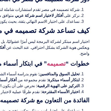
شركة تصميمه في مصر تقدم استشارات شاملة لتق
نركز على
أفكار لاختيار اسم شركة عربي
متوافق مع
نساعدك على اختيار الاسم النهائي بثقة، بحيث يكون مم
كيف تساعد شركة تصميمه في مص
اختيار اسم مبتكر لشركة البرمجة ليس أمرًا عشوائيًا، بل يح
ويعكس هوية الشركة بشكل احترافي. عند البحث عن
أفك
واضح.
خطوات “
تصميمه
” في ابتكار أسماء م
تحليل السوق والمنافسين:
نقوم بدراسة أسماء الشرك
ابتكار أسماء مبتكرة:
نقدم مجموعة من
أفكار أسم
التركيز على الهوية الرقمية:
نحرص على أن يكون الاس
اختبار الأسماء المقترحة:
نقدم طرقًا عملية لاختبار 
الفائدة من التعاون مع شركة تصميم
نساعدك على اختيار اسم مبتكر يعكس تخصص شركتك 