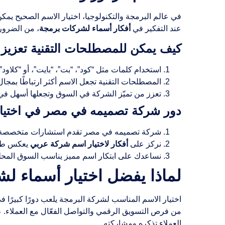
في عالم البرمجة والتكنولوجيا، اختيار الاسم الصحيح ي
عند التفكير في
أفكار أسماء لشركات برمجة
، من الضرور
كيف يمكن للمصطلحات التقنية تعزيز
استخدام كلمات مثل “كود”، “بت”، “بايت”، أو “كلاود” ي
المصطلحات التقنية تجعل الاسم أكثر ارتباطًا بمجال
تعزز من تميّز الشركة في السوق وتجعلها أسهل في ا
دور شركة تصميمه في مصر في اختيار
شركة تصميمه في مصر تقدم استشارات متخصصة
نركز على
أفكار لاختيار اسم شركة عربي
يعكس طبي
نساعدك على ابتكار اسم مميز يناسب السوق المحلي 
لماذا يفضل اختيار أسماء 
اختيار الاسم المناسب لشركة البرمجة يلعب دورًا كبيرًا ف
من فرص التسويق الرقمي والتواصل الفعّال مع العملاء. ع
العملاء تذكره ومشاركته.