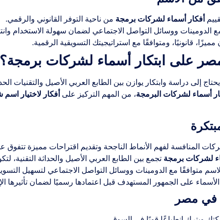
ييم
أفكار أسماء لشركات برمجة
من ناحية التوفر القانوني والرقمي.
 الدومينات ووسائل التواصل الاجتماعي لضمان سهولة الاستخدام وانتشا
يزًا، قانونيًا، ومتوافقًا مع استراتيجيتك التسويقية الرقمية.
ر على ابتكار أسماء لشركات برمجة؟
تاج إلى دراسة وابتكار يوازن بين الطابع العربي الأصيل والتقنيات الحديث
ار أسماء لشركات البرمجة
، من المهم التركيز على
أفكار لاختيار اسم
بتكرة
ات المنافسة لفهم الأنماط الناجحة وتقديم اقتراحات مميزة تتفوق علي
اء لشركات برمجة
تجمع بين الطابع العربي الأصيل والحداثة التقنية، لتك
م متوافقًا مع الدومينات ووسائل التواصل الاجتماعي لتسهيل التسوي
الأسماء على الجمهور المستهدف قبل اعتمادها رسميًا لضمان تأثيرها الإ
ه في مصر
ويترك انطباعًا قويًا في السوق.