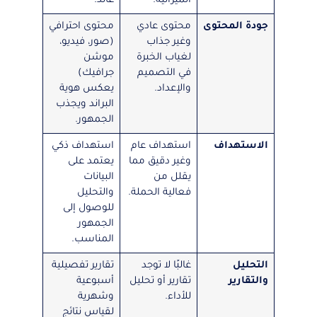
الميزانية.
عائد.
جودة المحتوى
محتوى عادي
محتوى احترافي
وغير جذاب
(صور، فيديو،
لغياب الخبرة
موشن
في التصميم
جرافيك)
والإعداد.
يعكس هوية
البراند ويجذب
الجمهور.
الاستهداف
استهداف عام
استهداف ذكي
وغير دقيق مما
يعتمد على
يقلل من
البيانات
فعالية الحملة.
والتحليل
للوصول إلى
الجمهور
المناسب.
التحليل
غالبًا لا توجد
تقارير تفصيلية
والتقارير
تقارير أو تحليل
أسبوعية
للأداء.
وشهرية
لقياس نتائج