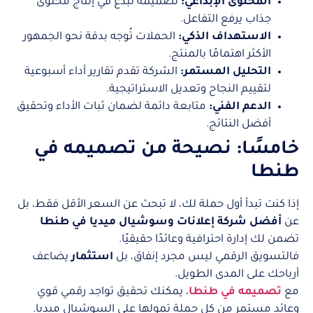
المحتوى الإبداعي:
تصميمه تُبدع في إنتاج محتوى
جذاب يرفع التفاعل.
الاستهداف الذكي:
الحملات تُوجه بدقة نحو الجمهور
الأكثر اهتمامًا بالمنتج.
التحليل المستمر:
الشركة تقدم تقارير أداء أسبوعية
لتقييم النجاح وتعديل الاستراتيجية.
الدعم الفني:
متابعة دائمة لضمان ثبات الأداء وتحقيق
أفضل النتائج.
خامسًا: نصيحة من تصميمه في
طنطا
إذا كنت تبدأ أول حملة لك، لا تبحث عن السعر الأقل فقط، بل
عن
أفضل شركة إعلانات وسوشيال ميديا في طنطا
تضمن لك إدارة احترافية وعائدًا حقيقيًا.
فالتسويق الرقمي ليس مجرد إنفاق، بل
استثمار
يضاعف
أرباحك على المدى الطويل.
مع
تصميمه في طنطا
، يمكنك تحقيق تواجد رقمي قوي
وعائد مستمر من كل حملة تمولها على السوشيال ميديا.