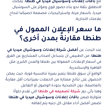
مع
باقات إعلانات وسوشيال ميديا في طنطا
، يمكنك
الانطلاق بثقة نحو بناء حضور قوي ومؤثر على السوشيال
ميديا، بأسعار مرنة، واستراتيجيات مصممة خصيصًا لنجاح
علامتك التجارية.
ما سعر الإعلان الممول في
طنطا مقارنةً بمدن أخرى؟
عند البحث عن
أفضل شركة إعلانات وسوشيال ميديا في
طنطا
، من الطبيعي أن يتساءل أصحاب المشاريع عن الفرق
في أسعار الإعلانات الممولة بين طنطا والمدن الكبرى مثل
القاهرة والإسكندرية.
الواقع أن سوق طنطا يتميز بميزة تنافسية قوية، حيث يمكن
الحصول على نتائج ممتازة من الحملات بميزانيات أقل مقارنةً
بالعاصمة، دون التضحية بجودة الوصول أو التفاعل.
وهنا يأتي دور
شركة تصميمه في طنطا
التي تقدم حلولًا
متوازنة ضمن
باقات إعلانات وسوشيال ميديا في طنطا
تضمن أفضل أداء مقابل كل جنيه يتم إنفاقه.