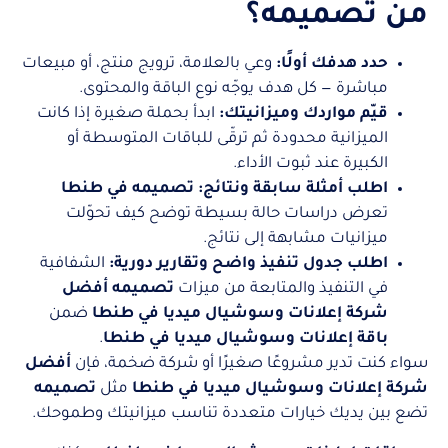
من تصميمه؟
حدد هدفك أولًا:
وعي بالعلامة، ترويج منتج، أو مبيعات
مباشرة — كل هدف يوجّه نوع الباقة والمحتوى.
قيّم مواردك وميزانيتك:
ابدأ بحملة صغيرة إذا كانت
الميزانية محدودة ثم ترقّى للباقات المتوسطة أو
الكبيرة عند ثبوت الأداء.
اطلب أمثلة سابقة ونتائج:
تصميمه في طنطا
تعرض دراسات حالة بسيطة توضح كيف تحوّلت
ميزانيات مشابهة إلى نتائج.
اطلب جدول تنفيذ واضح وتقارير دورية:
الشفافية
في التنفيذ والمتابعة من ميزات
تصميمه أفضل
شركة إعلانات وسوشيال ميديا في طنطا
ضمن
باقة إعلانات وسوشيال ميديا في طنطا
.
سواء كنت تدير مشروعًا صغيرًا أو شركة ضخمة، فإن
أفضل
شركة إعلانات وسوشيال ميديا في طنطا
مثل
تصميمه
تضع بين يديك خيارات متعددة تناسب ميزانيتك وطموحك.