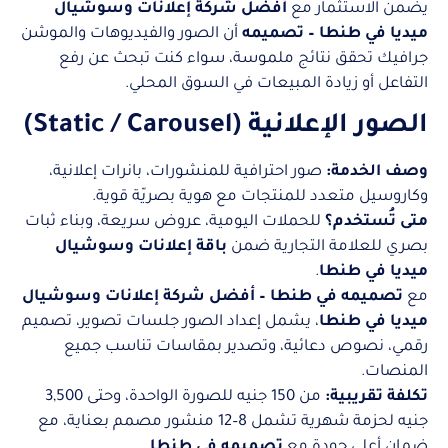
يضمن الاستثمار مع
أفضل شركة إعلانات وسوشيال
ميديا في طنطا – تصميمه
أن الصور والفيديوهات والموشن
جرافيك تحقق نتائج ملموسة، سواء كنت تبحث عن رفع
التفاعل أو زيادة المبيعات في السوق المحلي.
الصور الإعلانية (Static / Carousel)
وصف الخدمة:
صور احترافية للمنشورات، بانرات إعلانية،
وكاروسيل متعدد للمنتجات مع هوية بصريّة قوية.
متى تُستخدم؟
للحملات اليومية، عروض سريعة، وبناء ثبات
بصري للعلامة التجارية ضمن
باقة إعلانات وسوشيال
ميديا في طنطا
.
مع
تصميمه في طنطا – أفضل شركة إعلانات وسوشيال
ميديا في طنطا
، يشمل إعداد الصور جلسات تصوير، تصميم
رقمي، نصوص دعائية، وتصدير بمقاسات تناسب جميع
المنصات.
تكلفة تقريبية:
من 150 جنيه للصورة الواحدة، وحتى 3,500
جنيه لحزمة شهرية تشمل 8–12 منشور مصمم بعناية، مع
ضمان أعلى جودة مع
تصميمه في طنطا
.