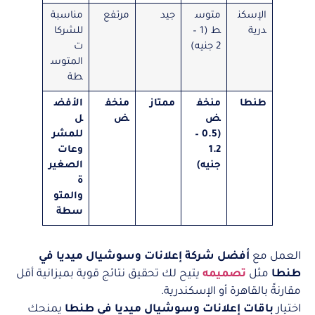
الإسكن
متوس
جيد
مرتفع
مناسبة
درية
ط (1 –
للشركا
2 جنيه)
ت
المتوس
طة
طنطا
منخف
ممتاز
منخف
الأفض
ض
ض
ل
(0.5 –
للمشر
1.2
وعات
جنيه)
الصغير
ة
والمتو
سطة
العمل مع
أفضل شركة إعلانات وسوشيال ميديا في
طنطا
مثل
تصميمه
يتيح لك تحقيق نتائج قوية بميزانية أقل
مقارنةً بالقاهرة أو الإسكندرية.
اختيار
باقات إعلانات وسوشيال ميديا في طنطا
يمنحك