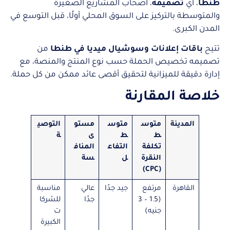
طنطا
، أي
تصميمه
، أصحاب المشاريع الصغيرة
والمتوسطة بالتركيز على السوق المحلي أولًا، قبل التوسع في
المدن الكبرى.
تتيح
باقات إعلانات وسوشيال ميديا في طنطا
من
تصميمه تخصيص الحملة حسب نوع المنتج والمنصة، مع
إدارة دقيقة للميزانية لتحقيق أقصى عائد ممكن من كل حملة.
خلاصة المقارنة
المدينة
متوس
متوس
مستو
التوصي
ط
ط
ى
ة
تكلفة
التفاع
المناف
النقرة
ل
سة
(CPC)
القاهرة
مرتفع
جيد جدًا
عالي
مناسبة
(1.5 – 3
جدًا
للشركا
جنيه)
ت
الكبيرة