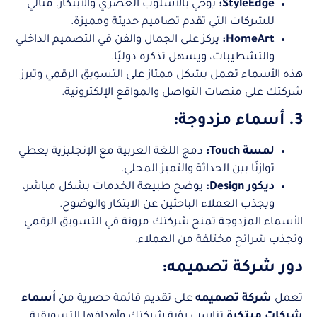
StyleEdge:
يوحي بالأسلوب العصري والابتكار، مثالي
للشركات التي تقدم تصاميم حديثة ومميزة.
HomeArt:
يركز على الجمال والفن في التصميم الداخلي
والتشطيبات، ويسهل تذكره دوليًا.
هذه الأسماء تعمل بشكل ممتاز على التسويق الرقمي وتبرز
شركتك على منصات التواصل والمواقع الإلكترونية.
3. أسماء مزدوجة:
لمسة Touch:
دمج اللغة العربية مع الإنجليزية يعطي
توازنًا بين الحداثة والتميز المحلي.
ديكور Design:
يوضح طبيعة الخدمات بشكل مباشر،
ويجذب العملاء الباحثين عن الابتكار والوضوح.
الأسماء المزدوجة تمنح شركتك مرونة في التسويق الرقمي
وتجذب شرائح مختلفة من العملاء.
دور شركة تصميمه:
تعمل
شركة تصميمه
على تقديم قائمة حصرية من
أسماء
شركات مبتكرة
تناسب رؤية شركتك وأهدافها التسويقية.