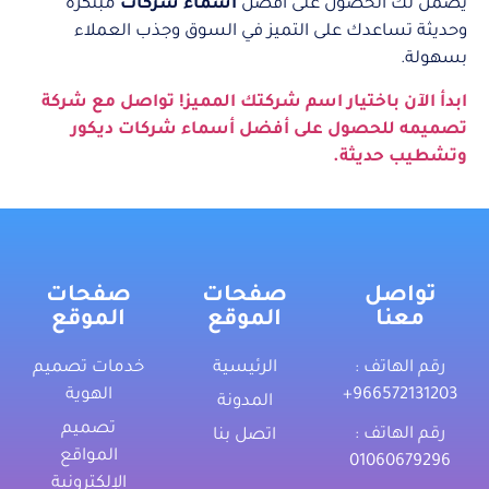
يضمن لك الحصول على أفضل
أسماء شركات
مبتكرة
وحديثة تساعدك على التميز في السوق وجذب العملاء
بسهولة.
ابدأ الآن باختيار اسم شركتك المميز! تواصل مع شركة
تصميمه للحصول على أفضل أسماء شركات ديكور
وتشطيب حديثة.
تواصل
صفحات
صفحات
معنا
الموقع
الموقع
رقم الهاتف :
الرئيسية
خدمات تصميم
‎+966572131203
الهوية
المدونة
تصميم
رقم الهاتف :
اتصل بنا
المواقع
01060679296
الإلكترونية