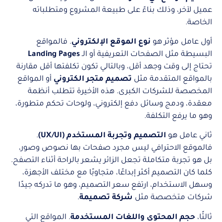
عميل لآخر، وذلك بناءً على طبيعة المشروع ومتطلباته
الخاصة.
أول عامل مؤثر هو
نوع الموقع الإلكتروني
. فالمواقع
البسيطة مثل الصفحات التعريفية أو الـ
Landing Pages
تحتاج إلى وقت وجهد أقل، وبالتالي تكون تكلفتها أقل مقارنة
بالمواقع المتقدمة مثل
تصميم متجر الكتروني
أو المواقع
المخصصة للشركات الكبرى. هذه الأخيرة تتطلب أنظمة
معقدة، ودمج وسائل دفع إلكتروني، ولوحات تحكم متطورة،
وهو ما يرفع التكلفة.
ثاني عامل هو
التصميم وتجربة المستخدم (UX/UI)
.
فالموقع الاحترافي ليس مجرد صفحات بها نصوص وصور،
بل هو تجربة متكاملة تجعل الزائر يشعر بالراحة أثناء التصفح.
كلما كان التصميم أكثر إبداعًا، متجاوبًا مع مختلف الأجهزة،
وسهل الاستخدام، ارتفع سعر التصميم، وهو ما تدركه جيدًا
شركات متخصصة مثل
شركة تصميمة
.
ثالثًا،
حجم المحتوى واللغات المستخدمة
. المواقع التي