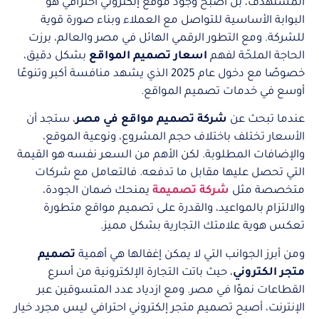
المستهدف، بل أصبح وجود موقع إلكتروني احترافي هو
البوابة الأساسية للتواصل مع العملاء وبناء صورة قوية
للشركة. ومع التطور الرقمي الهائل في مصر والعالم، برزت
الحاجة الملحّة لفهم
اسعار تصميم المواقع
بشكل دقيق،
خصوصًا مع دخول عام 2025 الذي يشهد منافسة أكبر وتنوعًا
أوسع في خدمات تصميم المواقع.
عندما تبحث عن
شركة تصميم مواقع في مصر
، ستجد أن
الأسعار تختلف باختلاف حجم المشروع، ونوعية الموقع،
والإضافات المطلوبة. لكن الأهم من السعر نفسه هو القيمة
التي تحصل عليها مقابل ما تدفعه. فالتعامل مع شركات
متخصصة مثل
شركة تصميمة
يمنحك ضمان الجودة،
والالتزام بالمواعيد، والقدرة على تصميم مواقع متطورة
تعكس هوية علامتك التجارية بشكل مميز.
ومن أبرز الجوانب التي لا يمكن إغفالها هي أهمية
تصميم
متجر الكتروني
، حيث باتت التجارة الإلكترونية من أسرع
القطاعات نموًا في مصر. ومع ازدياد عدد المتسوقين عبر
الإنترنت، أصبح تصميم متجر إلكتروني احترافي ليس مجرد خيار